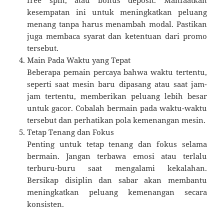
free spin, atau bonus deposit. Manfaatkan
kesempatan ini untuk meningkatkan peluang
menang tanpa harus menambah modal. Pastikan
juga membaca syarat dan ketentuan dari promo
tersebut.
Main Pada Waktu yang Tepat
Beberapa pemain percaya bahwa waktu tertentu,
seperti saat mesin baru dipasang atau saat jam-
jam tertentu, memberikan peluang lebih besar
untuk gacor. Cobalah bermain pada waktu-waktu
tersebut dan perhatikan pola kemenangan mesin.
Tetap Tenang dan Fokus
Penting untuk tetap tenang dan fokus selama
bermain. Jangan terbawa emosi atau terlalu
terburu-buru saat mengalami kekalahan.
Bersikap disiplin dan sabar akan membantu
meningkatkan peluang kemenangan secara
konsisten.