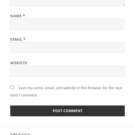
NAME
*
EMAIL
*
WEBSITE
Save my name, email, and website in this browser for the next
time I comment.
Post
PREVIOUS