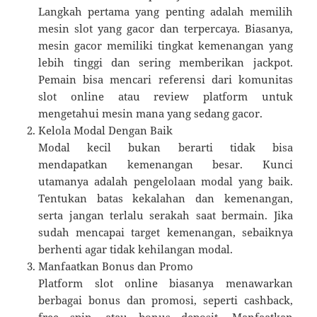
Langkah pertama yang penting adalah memilih
mesin slot yang gacor dan terpercaya. Biasanya,
mesin gacor memiliki tingkat kemenangan yang
lebih tinggi dan sering memberikan jackpot.
Pemain bisa mencari referensi dari komunitas
slot online atau review platform untuk
mengetahui mesin mana yang sedang gacor.
Kelola Modal Dengan Baik
Modal kecil bukan berarti tidak bisa
mendapatkan kemenangan besar. Kunci
utamanya adalah pengelolaan modal yang baik.
Tentukan batas kekalahan dan kemenangan,
serta jangan terlalu serakah saat bermain. Jika
sudah mencapai target kemenangan, sebaiknya
berhenti agar tidak kehilangan modal.
Manfaatkan Bonus dan Promo
Platform slot online biasanya menawarkan
berbagai bonus dan promosi, seperti cashback,