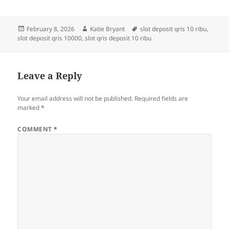
Posted
Author
Tags
February 8, 2026
Katie Bryant
slot deposit qris 10 ribu
,
on
slot deposit qris 10000
,
slot qris deposit 10 ribu
Leave a Reply
Your email address will not be published.
Required fields are
marked
*
COMMENT
*