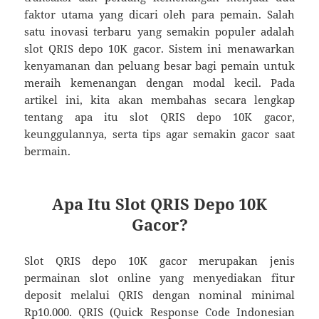
faktor utama yang dicari oleh para pemain. Salah
satu inovasi terbaru yang semakin populer adalah
slot QRIS depo 10K gacor. Sistem ini menawarkan
kenyamanan dan peluang besar bagi pemain untuk
meraih kemenangan dengan modal kecil. Pada
artikel ini, kita akan membahas secara lengkap
tentang apa itu slot QRIS depo 10K gacor,
keunggulannya, serta tips agar semakin gacor saat
bermain.
Apa Itu Slot QRIS Depo 10K
Gacor?
Slot QRIS depo 10K gacor merupakan jenis
permainan slot online yang menyediakan fitur
deposit melalui QRIS dengan nominal minimal
Rp10.000. QRIS (Quick Response Code Indonesian