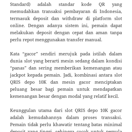
Standard) adalah standar kode QR yang
memudahkan transaksi pembayaran di Indonesia,
termasuk deposit dan withdraw di platform slot
online. Dengan adanya sistem ini, pemain dapat
melakukan deposit dengan cepat dan aman tanpa
perlu repot menggunakan transfer manual.
Kata “gacor” sendiri merujuk pada istilah dalam
dunia slot yang berarti mesin sedang dalam kondisi
“panas” dan sering memberikan kemenangan atau
jackpot kepada pemain. Jadi, kombinasi antara slot
QRIS depo 10K dan mesin gacor menciptakan
peluang besar bagi pemain untuk mendapatkan
kemenangan besar dengan modal yang relatif kecil.
Keunggulan utama dari slot QRIS depo 10K gacor
adalah kemudahannya dalam proses transaksi.
Pemain tidak perlu khawatir tentang batas minimal
deposit yang tinggi, sehingga cocok untuk pemula