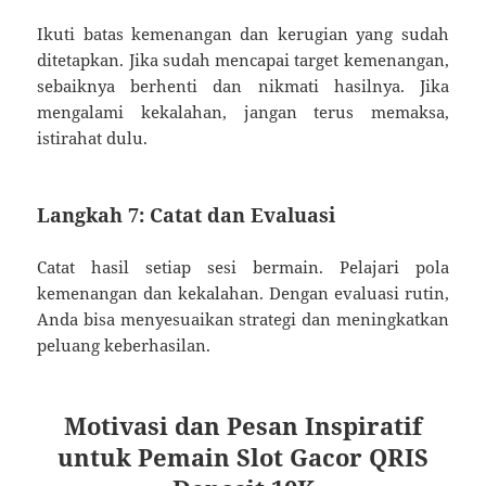
Ikuti batas kemenangan dan kerugian yang sudah
ditetapkan. Jika sudah mencapai target kemenangan,
sebaiknya berhenti dan nikmati hasilnya. Jika
mengalami kekalahan, jangan terus memaksa,
istirahat dulu.
Langkah 7: Catat dan Evaluasi
Catat hasil setiap sesi bermain. Pelajari pola
kemenangan dan kekalahan. Dengan evaluasi rutin,
Anda bisa menyesuaikan strategi dan meningkatkan
peluang keberhasilan.
Motivasi dan Pesan Inspiratif
untuk Pemain Slot Gacor QRIS