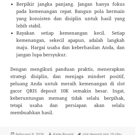
Berpikir jangka panjang. Jangan hanya fokus
pada kemenangan cepat. Bangun pola bermain
yang konsisten dan disiplin untuk hasil yang
lebih stabil.
Rayakan setiap kemenangan kecil. Setiap
kemenangan, sekecil apapun, adalah langkah
maju. Hargai usaha dan keberhasilan Anda, dan
jangan lupa bersyukur.
Dengan mengikuti panduan praktis, menerapkan
strategi disiplin, dan menjaga mindset positif,
peluang Anda untuk meraih kemenangan di slot
gacor QRIS deposit 10K semakin besar. Ingat,
keberuntungan memang tidak selalu berpihak,
tetapi usaha dan persiapan akan selalu
membuahkan hasil.
Posted
Author
Tags
February 9, 2026
Katie Bryant
slot deposit qris 10 ribu
,