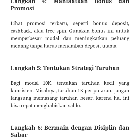
Langkah 4: Manfaatkan Bonus dan
Promosi
Lihat promosi terbaru, seperti bonus deposit,
cashback, atau free spin. Gunakan bonus ini untuk
memperbesar modal dan meningkatkan peluang
menang tanpa harus menambah deposit utama.
Langkah 5: Tentukan Strategi Taruhan
Bagi modal 10K, tentukan taruhan kecil yang
konsisten. Misalnya, taruhan 1K per putaran. Jangan
langsung memasang taruhan besar, karena hal ini
bisa cepat menghabiskan saldo.
Langkah 6: Bermain dengan Disiplin dan
Sabar