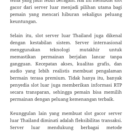
tema yang jauh lebih beragam. Hal ini membuat slot
gacor dari server luar menjadi pilihan utama bagi
pemain yang mencari hiburan sekaligus peluang
keuntungan.
Selain itu, slot server luar Thailand juga dikenal
dengan kestabilan sistem. Server internasional
menggunakan teknologi mutakhir untuk
memastikan permainan berjalan lancar tanpa
gangguan. Kecepatan akses, kualitas grafis, dan
audio yang lebih realistis membuat pengalaman
bermain terasa premium. Tidak hanya itu, banyak
penyedia slot luar juga memberikan informasi RTP
secara transparan, sehingga pemain bisa memilih
permainan dengan peluang kemenangan terbaik.
Keunggulan lain yang membuat slot gacor server
luar Thailand diminati adalah fleksibilitas transaksi.
Server luar mendukung berbagai metode