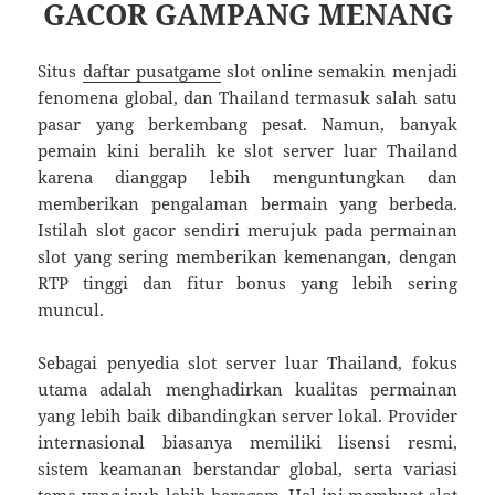
GACOR GAMPANG MENANG
Situs
daftar pusatgame
slot online semakin menjadi
fenomena global, dan Thailand termasuk salah satu
pasar yang berkembang pesat. Namun, banyak
pemain kini beralih ke slot server luar Thailand
karena dianggap lebih menguntungkan dan
memberikan pengalaman bermain yang berbeda.
Istilah slot gacor sendiri merujuk pada permainan
slot yang sering memberikan kemenangan, dengan
RTP tinggi dan fitur bonus yang lebih sering
muncul.
Sebagai penyedia slot server luar Thailand, fokus
utama adalah menghadirkan kualitas permainan
yang lebih baik dibandingkan server lokal. Provider
internasional biasanya memiliki lisensi resmi,
sistem keamanan berstandar global, serta variasi