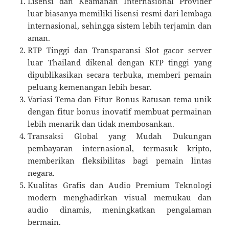
Lisensi dan Keamanan Internasional Provider
luar biasanya memiliki lisensi resmi dari lembaga
internasional, sehingga sistem lebih terjamin dan
aman.
RTP Tinggi dan Transparansi Slot gacor server
luar Thailand dikenal dengan RTP tinggi yang
dipublikasikan secara terbuka, memberi pemain
peluang kemenangan lebih besar.
Variasi Tema dan Fitur Bonus Ratusan tema unik
dengan fitur bonus inovatif membuat permainan
lebih menarik dan tidak membosankan.
Transaksi Global yang Mudah Dukungan
pembayaran internasional, termasuk kripto,
memberikan fleksibilitas bagi pemain lintas
negara.
Kualitas Grafis dan Audio Premium Teknologi
modern menghadirkan visual memukau dan
audio dinamis, meningkatkan pengalaman
bermain.