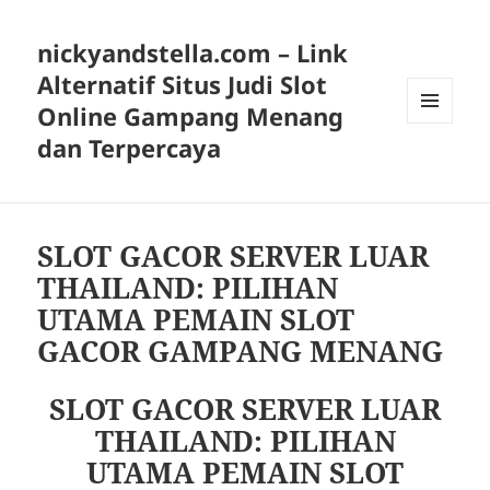
nickyandstella.com – Link
Alternatif Situs Judi Slot
Online Gampang Menang
MENU
dan Terpercaya
AND
WIDGETS
SLOT GACOR SERVER LUAR
THAILAND: PILIHAN
UTAMA PEMAIN SLOT
GACOR GAMPANG MENANG
SLOT GACOR SERVER LUAR
THAILAND: PILIHAN
UTAMA PEMAIN SLOT