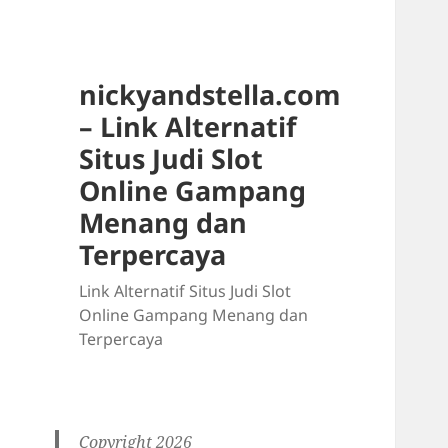
nickyandstella.com
– Link Alternatif
Situs Judi Slot
Online Gampang
Menang dan
Terpercaya
Link Alternatif Situs Judi Slot
Online Gampang Menang dan
Terpercaya
Copyright 2026