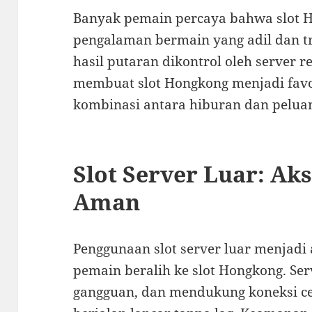
Banyak pemain percaya bahwa slot
pengalaman bermain yang adil dan t
hasil putaran dikontrol oleh server re
membuat slot Hongkong menjadi favo
kombinasi antara hiburan dan peluan
Slot Server Luar: Aks
Aman
Penggunaan slot server luar menjad
pemain beralih ke slot Hongkong. Serv
gangguan, dan mendukung koneksi ce