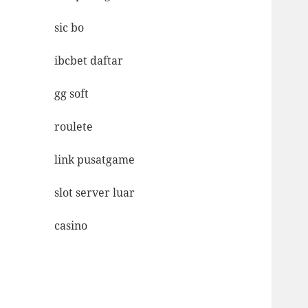
sic bo
ibcbet daftar
gg soft
roulete
link pusatgame
slot server luar
casino