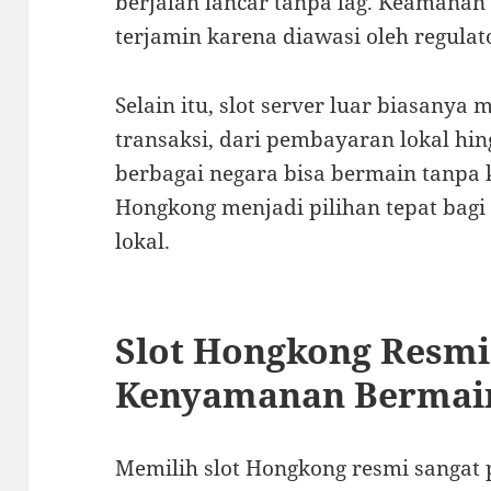
berjalan lancar tanpa lag. Keamanan s
terjamin karena diawasi oleh regulato
Selain itu, slot server luar biasany
transaksi, dari pembayaran lokal hin
berbagai negara bisa bermain tanpa 
Hongkong menjadi pilihan tepat bag
lokal.
Slot Hongkong Resmi
Kenyamanan Bermai
Memilih slot Hongkong resmi sangat