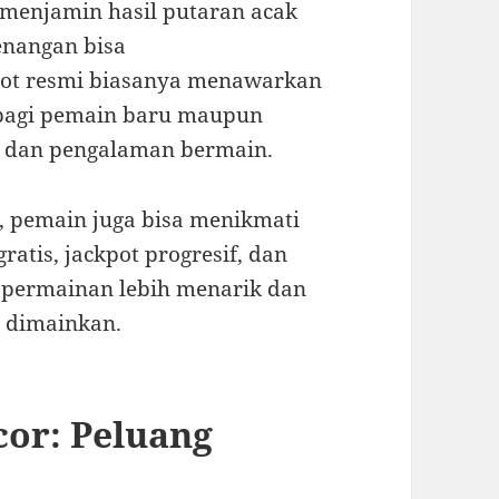
 menjamin hasil putaran acak
enangan bisa
slot resmi biasanya menawarkan
bagi pemain baru maupun
g dan pengalaman bermain.
, pemain juga bisa menikmati
ratis, jackpot progresif, dan
 permainan lebih menarik dan
 dimainkan.
cor: Peluang