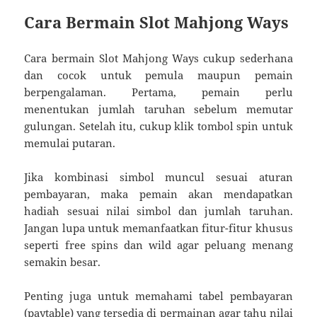
Cara Bermain Slot Mahjong Ways
Cara bermain Slot Mahjong Ways cukup sederhana
dan cocok untuk pemula maupun pemain
berpengalaman. Pertama, pemain perlu
menentukan jumlah taruhan sebelum memutar
gulungan. Setelah itu, cukup klik tombol spin untuk
memulai putaran.
Jika kombinasi simbol muncul sesuai aturan
pembayaran, maka pemain akan mendapatkan
hadiah sesuai nilai simbol dan jumlah taruhan.
Jangan lupa untuk memanfaatkan fitur-fitur khusus
seperti free spins dan wild agar peluang menang
semakin besar.
Penting juga untuk memahami tabel pembayaran
(paytable) yang tersedia di permainan agar tahu nilai