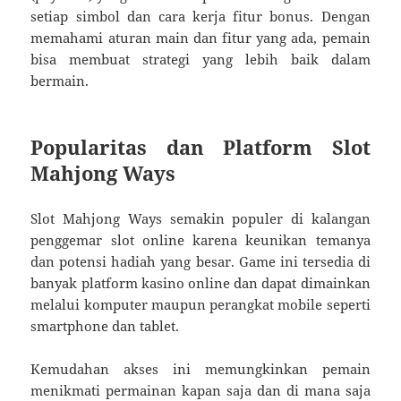
setiap simbol dan cara kerja fitur bonus. Dengan
memahami aturan main dan fitur yang ada, pemain
bisa membuat strategi yang lebih baik dalam
bermain.
Popularitas dan Platform Slot
Mahjong Ways
Slot Mahjong Ways semakin populer di kalangan
penggemar slot online karena keunikan temanya
dan potensi hadiah yang besar. Game ini tersedia di
banyak platform kasino online dan dapat dimainkan
melalui komputer maupun perangkat mobile seperti
smartphone dan tablet.
Kemudahan akses ini memungkinkan pemain
menikmati permainan kapan saja dan di mana saja