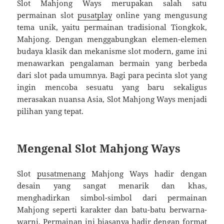
Slot Mahjong Ways merupakan salah satu
permainan slot
pusatplay
online yang mengusung
tema unik, yaitu permainan tradisional Tiongkok,
Mahjong. Dengan menggabungkan elemen-elemen
budaya klasik dan mekanisme slot modern, game ini
menawarkan pengalaman bermain yang berbeda
dari slot pada umumnya. Bagi para pecinta slot yang
ingin mencoba sesuatu yang baru sekaligus
merasakan nuansa Asia, Slot Mahjong Ways menjadi
pilihan yang tepat.
Mengenal Slot Mahjong Ways
Slot
pusatmenang
Mahjong Ways hadir dengan
desain yang sangat menarik dan khas,
menghadirkan simbol-simbol dari permainan
Mahjong seperti karakter dan batu-batu berwarna-
warni. Permainan ini biasanya hadir dengan format