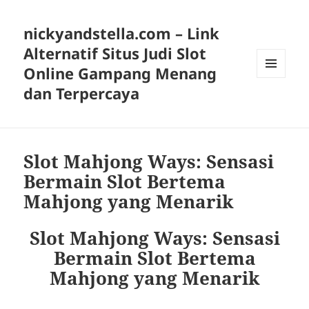
nickyandstella.com – Link
Alternatif Situs Judi Slot
Online Gampang Menang
MENU
dan Terpercaya
AND
WIDGETS
Slot Mahjong Ways: Sensasi
Bermain Slot Bertema
Mahjong yang Menarik
Slot Mahjong Ways: Sensasi
Bermain Slot Bertema
Mahjong yang Menarik