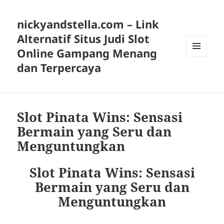
nickyandstella.com – Link
Alternatif Situs Judi Slot
Online Gampang Menang
MENU
dan Terpercaya
AND
WIDGETS
Slot Pinata Wins: Sensasi
Bermain yang Seru dan
Menguntungkan
Slot Pinata Wins: Sensasi
Bermain yang Seru dan
Menguntungkan