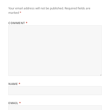
Your email address will not be published.
Required fields are
marked
*
COMMENT
*
NAME
*
EMAIL
*