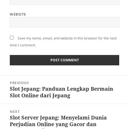
WEBSITE
Save my name, email, and website in this browser for the next
time I comment.
Post
PREVIOUS
navigation
Slot Jepang: Panduan Lengkap Bermain
Previous
Slot Online dari Jepang
post:
NEXT
Slot Server Jepang: Menyelami Dunia
Next
Perjudian Online yang Gacor dan
post: