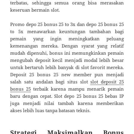
terbatas, sehingga semua orang bisa merasakan
keseruan bermain slot.
Promo depo 25 bonus 25 to 3x dan depo 25 bonus 25
to 5x menawarkan keuntungan tambahan bagi
pemain yang ingin meningkatkan peluang
kemenangan mereka. Dengan syarat yang relatif
mudah dipenuhi, bonus ini memungkinkan pemain
mengubah deposit kecil menjadi modal lebih besar
untuk bertaruh lebih banyak di slot favorit mereka.
Deposit 25 bonus 25 new member pun menjadi
salah satu andalan bagi situs slot
slot deposit 25
bonus 25
terbaik karena mampu menarik pemain
baru dengan cepat. Slot depo 25 bonus 25 bebas IP
juga menjadi nilai tambah karena memberikan
akses lebih luas tanpa batasan teknis.
Strategi Maksimalkan Bonus