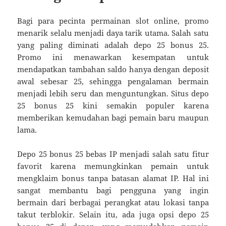
Bagi para pecinta permainan slot online, promo
menarik selalu menjadi daya tarik utama. Salah satu
yang paling diminati adalah depo 25 bonus 25.
Promo ini menawarkan kesempatan untuk
mendapatkan tambahan saldo hanya dengan deposit
awal sebesar 25, sehingga pengalaman bermain
menjadi lebih seru dan menguntungkan. Situs depo
25 bonus 25 kini semakin populer karena
memberikan kemudahan bagi pemain baru maupun
lama.
Depo 25 bonus 25 bebas IP menjadi salah satu fitur
favorit karena memungkinkan pemain untuk
mengklaim bonus tanpa batasan alamat IP. Hal ini
sangat membantu bagi pengguna yang ingin
bermain dari berbagai perangkat atau lokasi tanpa
takut terblokir. Selain itu, ada juga opsi depo 25