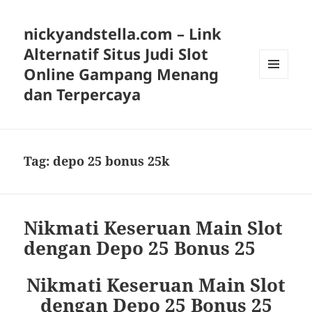
nickyandstella.com – Link
Alternatif Situs Judi Slot
Online Gampang Menang
MENU
dan Terpercaya
AND
WIDGETS
Tag:
depo 25 bonus 25k
Nikmati Keseruan Main Slot
dengan Depo 25 Bonus 25
Nikmati Keseruan Main Slot
dengan Depo 25 Bonus 25