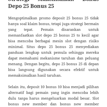
Depo 25 Bonus 25
Mengoptimalkan promo deposit 25 bonus 25 tidak
hanya soal klaim bonus, tetapi juga strategi bermain
yang tepat. Pemain disarankan untuk
memanfaatkan slot depo 25 bonus 25 to kecil agar
bisa mencoba berbagai mesin slot dengan risiko
minimal. Situs depo 25 bonus 25 menyediakan
panduan lengkap untuk pemula sehingga mereka
dapat memahami mekanisme taruhan dan peluang
menang. Dengan begitu, depo 25 bonus 25 di depan
bisa langsung digunakan secara efektif untuk
memaksimalkan hasil taruhan.
Selain itu, deposit 10 bonus 10 bisa menjadi pilihan
alternatif bagi pemain yang ingin mencoba lebih
dulu tanpa harus mengeluarkan modal besar. Slot
bonus new member dan bonus new member