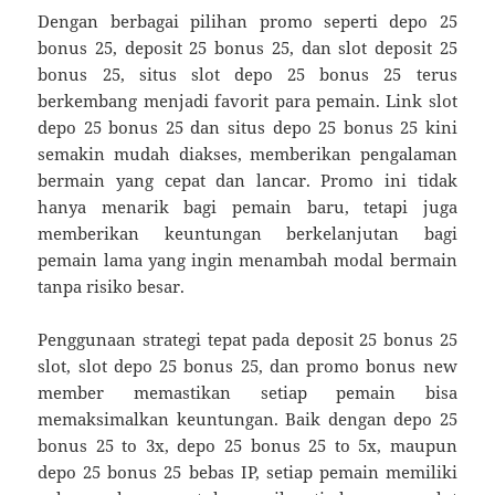
Dengan berbagai pilihan promo seperti depo 25
bonus 25, deposit 25 bonus 25, dan slot deposit 25
bonus 25, situs slot depo 25 bonus 25 terus
berkembang menjadi favorit para pemain. Link slot
depo 25 bonus 25 dan situs depo 25 bonus 25 kini
semakin mudah diakses, memberikan pengalaman
bermain yang cepat dan lancar. Promo ini tidak
hanya menarik bagi pemain baru, tetapi juga
memberikan keuntungan berkelanjutan bagi
pemain lama yang ingin menambah modal bermain
tanpa risiko besar.
Penggunaan strategi tepat pada deposit 25 bonus 25
slot, slot depo 25 bonus 25, dan promo bonus new
member memastikan setiap pemain bisa
memaksimalkan keuntungan. Baik dengan depo 25
bonus 25 to 3x, depo 25 bonus 25 to 5x, maupun
depo 25 bonus 25 bebas IP, setiap pemain memiliki