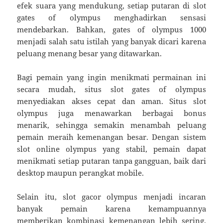
efek suara yang mendukung, setiap putaran di slot
gates of olympus menghadirkan sensasi
mendebarkan. Bahkan, gates of olympus 1000
menjadi salah satu istilah yang banyak dicari karena
peluang menang besar yang ditawarkan.
Bagi pemain yang ingin menikmati permainan ini
secara mudah, situs slot gates of olympus
menyediakan akses cepat dan aman. Situs slot
olympus juga menawarkan berbagai bonus
menarik, sehingga semakin menambah peluang
pemain meraih kemenangan besar. Dengan sistem
slot online olympus yang stabil, pemain dapat
menikmati setiap putaran tanpa gangguan, baik dari
desktop maupun perangkat mobile.
Selain itu, slot gacor olympus menjadi incaran
banyak pemain karena kemampuannya
memberikan kombinasi kemenangan lebih sering.