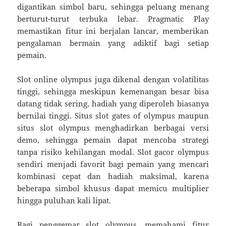
digantikan simbol baru, sehingga peluang menang
berturut-turut terbuka lebar. Pragmatic Play
memastikan fitur ini berjalan lancar, memberikan
pengalaman bermain yang adiktif bagi setiap
pemain.
Slot online olympus juga dikenal dengan volatilitas
tinggi, sehingga meskipun kemenangan besar bisa
datang tidak sering, hadiah yang diperoleh biasanya
bernilai tinggi. Situs slot gates of olympus maupun
situs slot olympus menghadirkan berbagai versi
demo, sehingga pemain dapat mencoba strategi
tanpa risiko kehilangan modal. Slot gacor olympus
sendiri menjadi favorit bagi pemain yang mencari
kombinasi cepat dan hadiah maksimal, karena
beberapa simbol khusus dapat memicu multiplier
hingga puluhan kali lipat.
Bagi penggemar slot olympus, memahami fitur