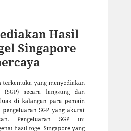
ediakan Hasil
gel Singapore
percaya
rm terkemuka yang menyediakan
re (SGP) secara langsung dan
l luas di kalangan para pemain
a pengeluaran SGP yang akurat
kan. Pengeluaran SGP ini
nai hasil togel Singapore yang