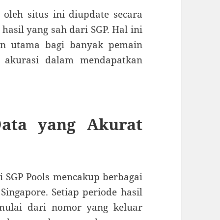
 oleh situs ini diupdate secara
asil yang sah dari SGP. Hal ini
an utama bagi banyak pemain
n akurasi dalam mendapatkan
Data yang Akurat
 SGP Pools mencakup berbagai
 Singapore. Setiap periode hasil
 mulai dari nomor yang keluar