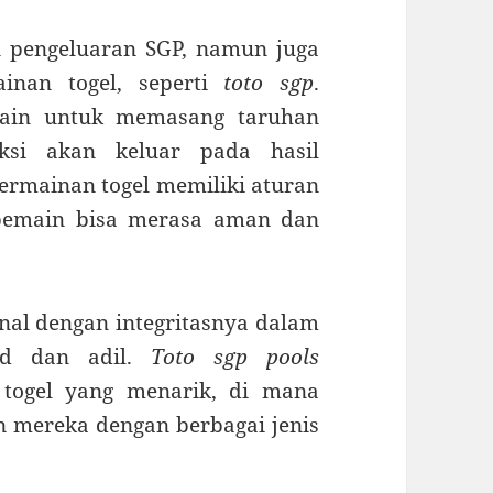
 pengeluaran SGP, namun juga
inan togel, seperti
toto sgp
.
ain untuk memasang taruhan
si akan keluar pada hasil
permainan togel memiliki aturan
a pemain bisa merasa aman dan
enal dengan integritasnya dalam
lid dan adil.
Toto sgp pools
togel yang menarik, di mana
 mereka dengan berbagai jenis