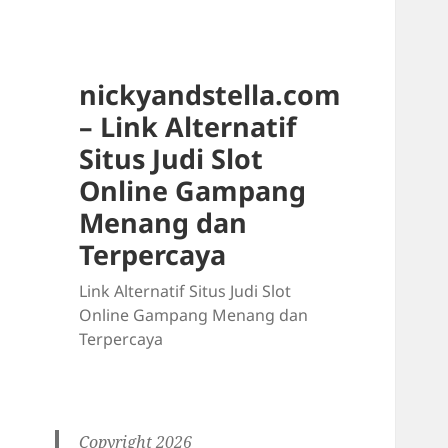
nickyandstella.com
– Link Alternatif
Situs Judi Slot
Online Gampang
Menang dan
Terpercaya
Link Alternatif Situs Judi Slot
Online Gampang Menang dan
Terpercaya
Copyright 2026