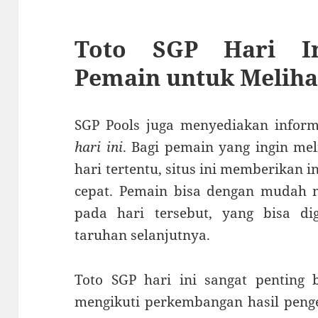
Toto SGP Hari I
Pemain untuk Meliha
SGP Pools juga menyediakan infor
hari ini
. Bagi pemain yang ingin mel
hari tertentu, situs ini memberikan 
cepat. Pemain bisa dengan mudah 
pada hari tersebut, yang bisa d
taruhan selanjutnya.
Toto SGP hari ini sangat penting 
mengikuti perkembangan hasil penge