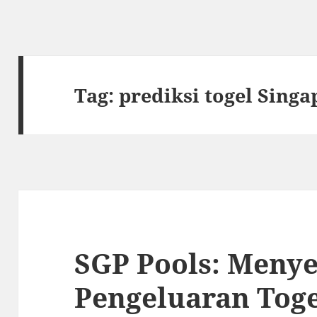
Tag:
prediksi togel Singa
SGP Pools: Menye
Pengeluaran Toge