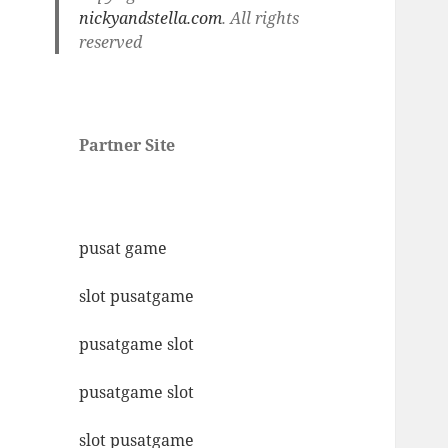
nickyandstella.com
. All rights
reserved
Partner Site
pusat game
slot pusatgame
pusatgame slot
pusatgame slot
slot pusatgame