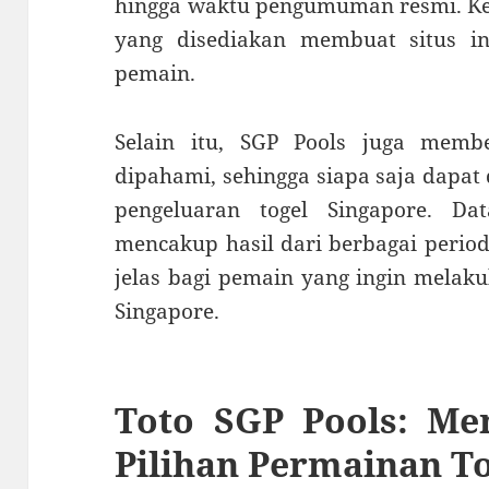
hingga waktu pengumuman resmi. Ke
yang disediakan membuat situs in
pemain.
Selain itu, SGP Pools juga mem
dipahami, sehingga siapa saja dapa
pengeluaran togel Singapore. Da
mencakup hasil dari berbagai peri
jelas bagi pemain yang ingin melakuk
Singapore.
Toto SGP Pools: M
Pilihan Permainan T