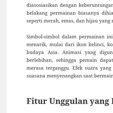
diasosiasikan dengan keberuntungan,
belakang permainan biasanya dihi
seperti merah, emas, dan hijau ya
Simbol-simbol dalam permainan ini
menarik, mulai dari ikon kelinci, 
budaya Asia. Animasi yang digun
berlebihan, sehingga pemain dap
merasa terganggu. Efek suara yan
suasana menyenangkan saat bermain
Fitur Unggulan yang