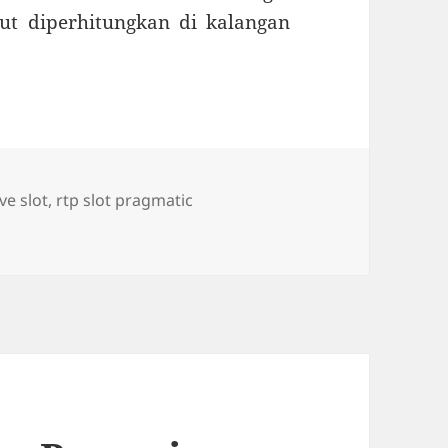
ut diperhitungkan di kalangan
ive slot
,
rtp slot pragmatic
 Permainan Menarik dengan Nuansa Keberuntungan