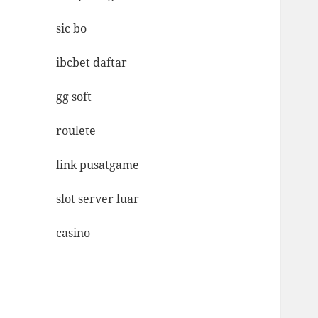
sic bo
ibcbet daftar
gg soft
roulete
link pusatgame
slot server luar
casino