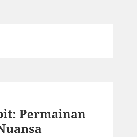
bit: Permainan
Nuansa