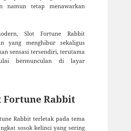
an namun tetap menawarkan
dern, Slot Fortune Rabbit
n yang menghibur sekaligus
n sensasi tersendiri, terutama
ulai bermunculan di layar
t Fortune Rabbit
tune Rabbit terletak pada tema
gkat sosok kelinci yang sering