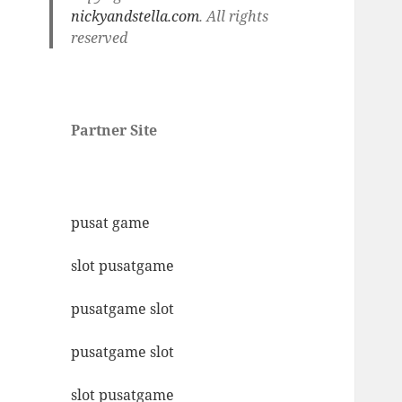
nickyandstella.com
. All rights
reserved
Partner Site
pusat game
slot pusatgame
pusatgame slot
pusatgame slot
slot pusatgame