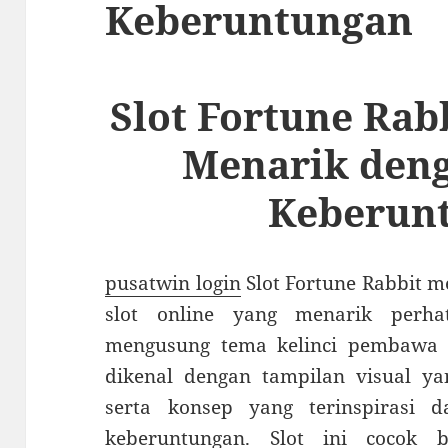
Keberuntungan
Slot Fortune Rab
Menarik den
Keberun
pusatwin login
Slot Fortune Rabbit 
slot online yang menarik perh
mengusung tema kelinci pembawa 
dikenal dengan tampilan visual ya
serta konsep yang terinspirasi
keberuntungan. Slot ini cocok