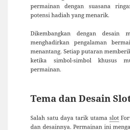
permainan dengan suasana ring
potensi hadiah yang menarik.
Dikembangkan dengan desain mo
menghadirkan pengalaman bermai
menantang. Setiap putaran memberika
ketika simbol-simbol khusus m
permainan.
Tema dan Desain Slo
Salah satu daya tarik utama
slot
For
dan desainnya. Permainan ini mengan