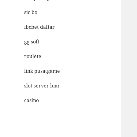
sic bo
ibcbet daftar
gg soft
roulete
link pusatgame
slot server luar
casino