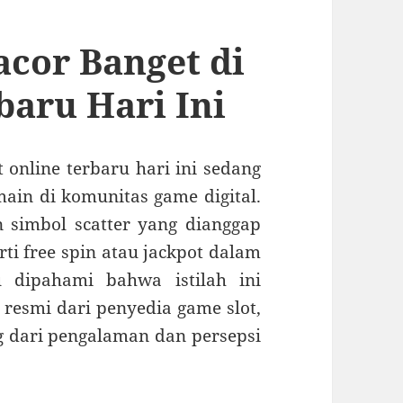
acor Banget di
baru Hari Ini
 online terbaru hari ini sedang
ain di komunitas game digital.
simbol scatter yang dianggap
rti free spin atau jackpot dalam
u dipahami bahwa istilah ini
resmi dari penyedia game slot,
 dari pengalaman dan persepsi