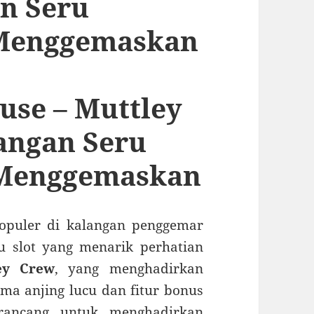
n Seru
 Menggemaskan
use – Muttley
angan Seru
 Menggemaskan
opuler di kalangan penggemar
tu slot yang menarik perhatian
ey Crew
, yang menghadirkan
a anjing lucu dan fitur bonus
irancang untuk menghadirkan