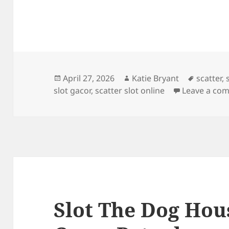
Posted
Author
Tags
April 27, 2026
Katie Bryant
scatter
,
on
slot gacor
,
scatter slot online
Leave a co
Slot The Dog Hou