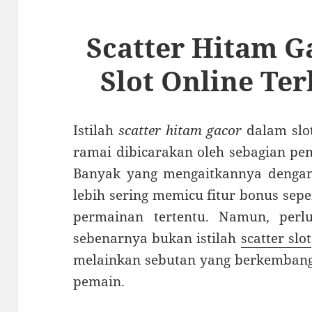
Scatter Hitam G
Slot Online Ter
Istilah
scatter hitam gacor
dalam slot
ramai dibicarakan oleh sebagian pem
Banyak yang mengaitkannya dengan 
lebih sering memicu fitur bonus sepe
permainan tertentu. Namun, perl
sebenarnya bukan istilah
scatter slot
melainkan sebutan yang berkembang
pemain.