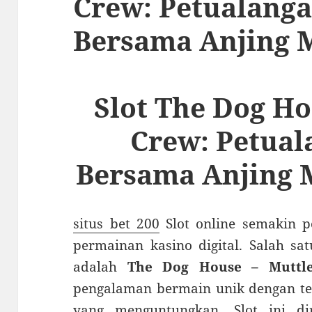
Crew: Petualanga
Bersama Anjing
Slot The Dog Ho
Crew: Petual
Bersama Anjing
situs bet 200
Slot online semakin p
permainan kasino digital. Salah sa
adalah
The Dog House – Muttl
pengalaman bermain unik dengan tem
yang menguntungkan. Slot ini d