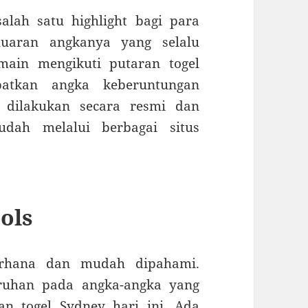
alah satu highlight bagi para
luaran angkanya yang selalu
emain mengikuti putaran togel
atkan angka keberuntungan
 dilakukan secara resmi dan
udah melalui berbagai situs
ols
erhana dan mudah dipahami.
ruhan pada angka-angka yang
an togel Sydney hari ini. Ada