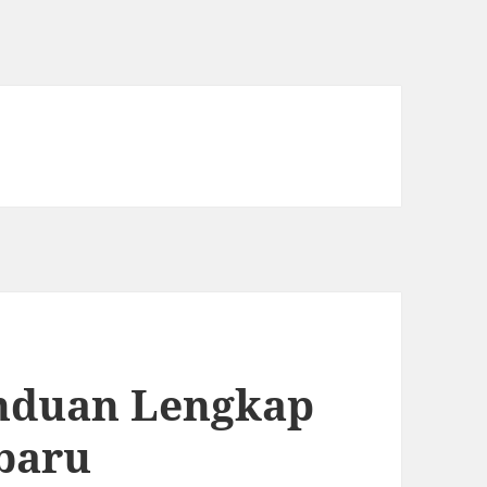
anduan Lengkap
baru