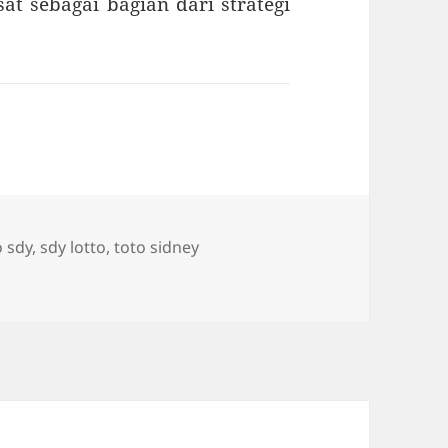
at sebagai bagian dari strategi
o sdy
,
sdy lotto
,
toto sidney
n Lengkap Togel Sydney Terbaru