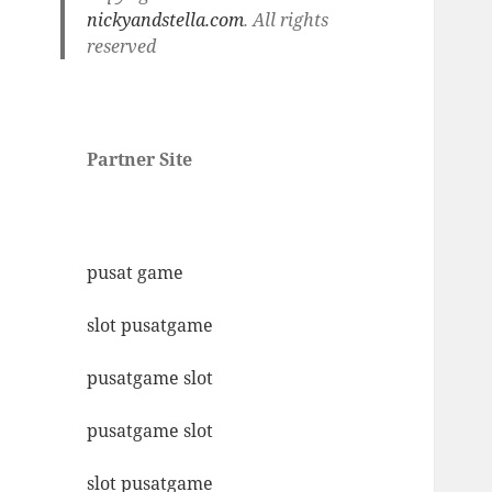
nickyandstella.com
. All rights
reserved
Partner Site
pusat game
slot pusatgame
pusatgame slot
pusatgame slot
slot pusatgame