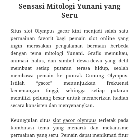
Sensasi Mitologi Yunani yang
Seru
Situs slot Olympus gacor kini menjadi salah satu
permainan favorit bagi pemain slot online yang
ingin merasakan pengalaman bermain berbeda
dengan tema mitologi Yunani. Grafis memukau,
animasi halus, dan simbol dewa-dewa yang detil
membuat setiap putaran terasa hidup, seolah
membawa pemain ke puncak Gunung Olympus.
Istilah “gacor” menunjukkan frekuensi
kemenangan tinggi, sehingga setiap putaran
memiliki peluang besar untuk memberikan hadiah
secara konsisten dan menyenangkan.
Keunggulan situs
slot gacor olympus
terletak pada
kombinasi tema yang menarik dan mekanisme
permainan yang seru. Pemain dapat menikmati fitur