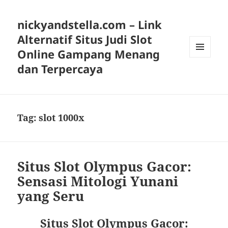
nickyandstella.com – Link
Alternatif Situs Judi Slot
Online Gampang Menang
MENU
dan Terpercaya
AND
WIDGETS
Tag:
slot 1000x
Situs Slot Olympus Gacor:
Sensasi Mitologi Yunani
yang Seru
Situs Slot Olympus Gacor: