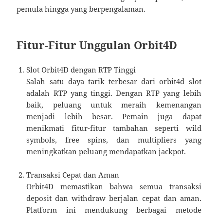
pemula hingga yang berpengalaman.
Fitur-Fitur Unggulan Orbit4D
Slot Orbit4D dengan RTP Tinggi
Salah satu daya tarik terbesar dari orbit4d slot
adalah RTP yang tinggi. Dengan RTP yang lebih
baik, peluang untuk meraih kemenangan
menjadi lebih besar. Pemain juga dapat
menikmati fitur-fitur tambahan seperti wild
symbols, free spins, dan multipliers yang
meningkatkan peluang mendapatkan jackpot.
Transaksi Cepat dan Aman
Orbit4D memastikan bahwa semua transaksi
deposit dan withdraw berjalan cepat dan aman.
Platform ini mendukung berbagai metode