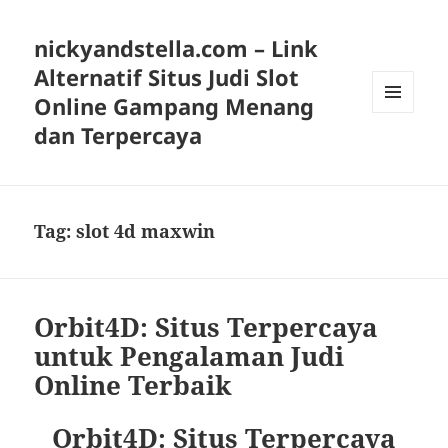
nickyandstella.com – Link
Alternatif Situs Judi Slot
Online Gampang Menang
MENU
dan Terpercaya
AND
WIDGETS
Tag:
slot 4d maxwin
Orbit4D: Situs Terpercaya
untuk Pengalaman Judi
Online Terbaik
Orbit4D: Situs Terpercaya