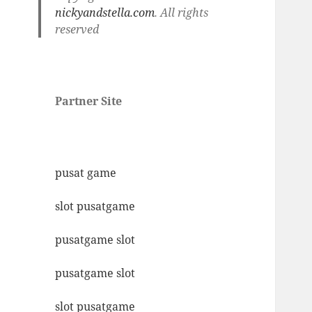
nickyandstella.com
. All rights
reserved
Partner Site
pusat game
slot pusatgame
pusatgame slot
pusatgame slot
slot pusatgame