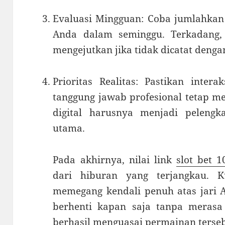
Evaluasi Mingguan: Coba jumlahkan 
Anda dalam seminggu. Terkadang,
mengejutkan jika tidak dicatat denga
Prioritas Realitas: Pastikan inter
tanggung jawab profesional tetap me
digital harusnya menjadi pelengk
utama.
Pada akhirnya, nilai link
slot bet 
dari hiburan yang terjangkau. 
memegang kendali penuh atas jari A
berhenti kapan saja tanpa merasa
berhasil menguasai permainan terseb