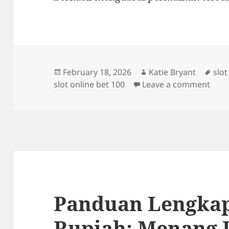
Posted
Author
Tag
February 18, 2026
Katie Bryant
slot
on
on P
slot online bet 100
Leave a comment
Panduan Lengkap 
Rupiah: Menang 