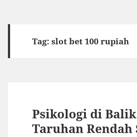
Tag:
slot bet 100 rupiah
Psikologi di Bali
Taruhan Rendah S