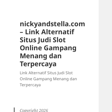
nickyandstella.com
– Link Alternatif
Situs Judi Slot
Online Gampang
Menang dan
Terpercaya
Link Alternatif Situs Judi Slot
Online Gampang Menang dan
Terpercaya
Copyright 2026