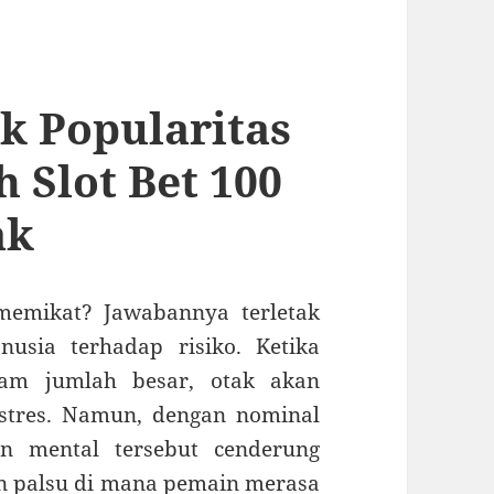
ik Popularitas
 Slot Bet 100
ak
memikat? Jawabannya terletak
usia terhadap risiko. Ketika
lam jumlah besar, otak akan
stres. Namun, dengan nominal
an mental tersebut cenderung
an palsu di mana pemain merasa