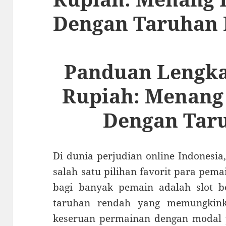
Dengan Taruhan 
Panduan Lengkap
Rupiah: Menang
Dengan Taru
Di dunia perjudian online Indonesia
salah satu pilihan favorit para pema
bagi banyak pemain adalah slot be
taruhan rendah yang memungkin
keseruan permainan dengan modal y