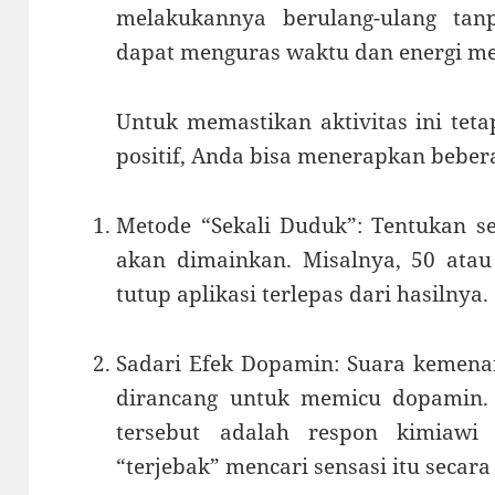
melakukannya berulang-ulang tan
dapat menguras waktu dan energi me
Untuk memastikan aktivitas ini teta
positif, Anda bisa menerapkan bebera
Metode “Sekali Duduk”: Tentukan s
akan dimainkan. Misalnya, 50 atau 
tutup aplikasi terlepas dari hasilnya.
Sadari Efek Dopamin: Suara kemena
dirancang untuk memicu dopamin.
tersebut adalah respon kimiawi
“terjebak” mencari sensasi itu secar