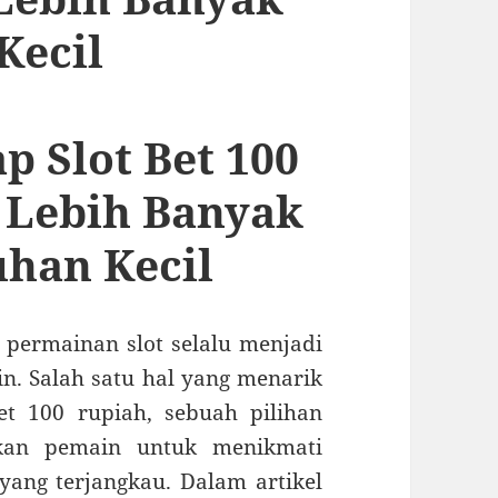
Kecil
 Slot Bet 100
 Lebih Banyak
han Kecil
, permainan slot selalu menjadi
in. Salah satu hal yang menarik
t 100 rupiah, sebuah pilihan
kan pemain untuk menikmati
ang terjangkau. Dalam artikel