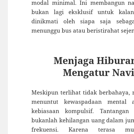
modal minimal. Ini membangun na
bukan lagi eksklusif untuk kala
dinikmati oleh siapa saja sebag
menunggu bus atau beristirahat sejen
Menjaga Hiburan
Mengatur Navi
Meskipun terlihat tidak berbahaya, 
menuntut kewaspadaan mental a
kebiasaan kompulsif. Tantangan 
bukanlah kehilangan uang dalam jum
frekuensi. Karena terasa mu