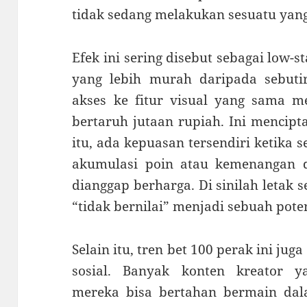
tidak sedang melakukan sesuatu yang 
Efek ini sering disebut sebagai low-
yang lebih murah daripada sebuti
akses ke fitur visual yang sama
bertaruh jutaan rupiah. Ini mencipta
itu, ada kepuasan tersendiri ketika
akumulasi poin atau kemenangan 
dianggap berharga. Di sinilah letak
“tidak bernilai” menjadi sebuah poten
Selain itu, tren bet 100 perak ini ju
sosial. Banyak konten kreator
mereka bisa bertahan bermain da