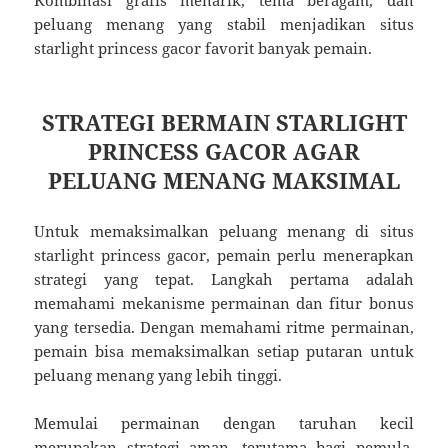
Kombinasi grafis menarik, tema beragam, dan
peluang menang yang stabil menjadikan situs
starlight princess gacor favorit banyak pemain.
STRATEGI BERMAIN STARLIGHT
PRINCESS GACOR AGAR
PELUANG MENANG MAKSIMAL
Untuk memaksimalkan peluang menang di situs
starlight princess gacor, pemain perlu menerapkan
strategi yang tepat. Langkah pertama adalah
memahami mekanisme permainan dan fitur bonus
yang tersedia. Dengan memahami ritme permainan,
pemain bisa memaksimalkan setiap putaran untuk
peluang menang yang lebih tinggi.
Memulai permainan dengan taruhan kecil
merupakan strategi aman, terutama bagi pemula.