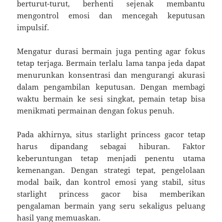
berturut-turut, berhenti sejenak membantu
mengontrol emosi dan mencegah keputusan
impulsif.
Mengatur durasi bermain juga penting agar fokus
tetap terjaga. Bermain terlalu lama tanpa jeda dapat
menurunkan konsentrasi dan mengurangi akurasi
dalam pengambilan keputusan. Dengan membagi
waktu bermain ke sesi singkat, pemain tetap bisa
menikmati permainan dengan fokus penuh.
Pada akhirnya, situs starlight princess gacor tetap
harus dipandang sebagai hiburan. Faktor
keberuntungan tetap menjadi penentu utama
kemenangan. Dengan strategi tepat, pengelolaan
modal baik, dan kontrol emosi yang stabil, situs
starlight princess gacor bisa memberikan
pengalaman bermain yang seru sekaligus peluang
hasil yang memuaskan.