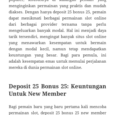
menginginkan permainan yang praktis dan mudah
diakses. Dengan hanya deposit 25 bonus 25, pemain
dapat menikmati berbagai permainan slot online
dari berbagai provider ternama tanpa perlu
mengeluarkan banyak modal. Hal ini menjadi daya
tarik tersendiri, mengingat banyak situs slot online
yang menawarkan kesempatan untuk bermain
dengan modal kecil, namun tetap mendapatkan
keuntungan yang besar. Bagi para pemula, ini
adalah kesempatan emas untuk memulai perjalanan
mereka di dunia permainan slot online.
Deposit 25 Bonus 25: Keuntungan
Untuk New Member
Bagi pemain baru yang baru pertama kali mencoba
permainan slot, deposit 25 bonus 25 new member