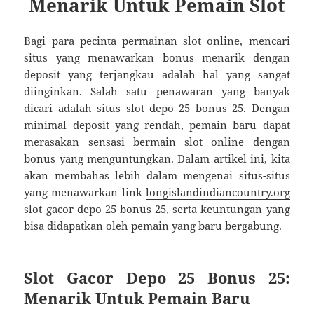
Menarik Untuk Pemain Slot
Bagi para pecinta permainan slot online, mencari
situs yang menawarkan bonus menarik dengan
deposit yang terjangkau adalah hal yang sangat
diinginkan. Salah satu penawaran yang banyak
dicari adalah situs slot depo 25 bonus 25. Dengan
minimal deposit yang rendah, pemain baru dapat
merasakan sensasi bermain slot online dengan
bonus yang menguntungkan. Dalam artikel ini, kita
akan membahas lebih dalam mengenai situs-situs
yang menawarkan link
longislandindiancountry.org
slot gacor depo 25 bonus 25, serta keuntungan yang
bisa didapatkan oleh pemain yang baru bergabung.
Slot Gacor Depo 25 Bonus 25:
Menarik Untuk Pemain Baru