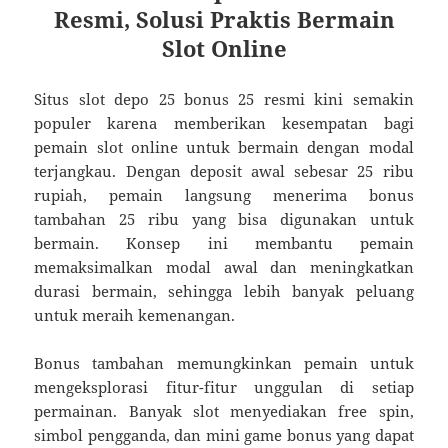
Resmi, Solusi Praktis Bermain
Slot Online
Situs slot depo 25 bonus 25 resmi kini semakin
populer karena memberikan kesempatan bagi
pemain slot online untuk bermain dengan modal
terjangkau. Dengan deposit awal sebesar 25 ribu
rupiah, pemain langsung menerima bonus
tambahan 25 ribu yang bisa digunakan untuk
bermain. Konsep ini membantu pemain
memaksimalkan modal awal dan meningkatkan
durasi bermain, sehingga lebih banyak peluang
untuk meraih kemenangan.
Bonus tambahan memungkinkan pemain untuk
mengeksplorasi fitur-fitur unggulan di setiap
permainan. Banyak slot menyediakan free spin,
simbol pengganda, dan mini game bonus yang dapat