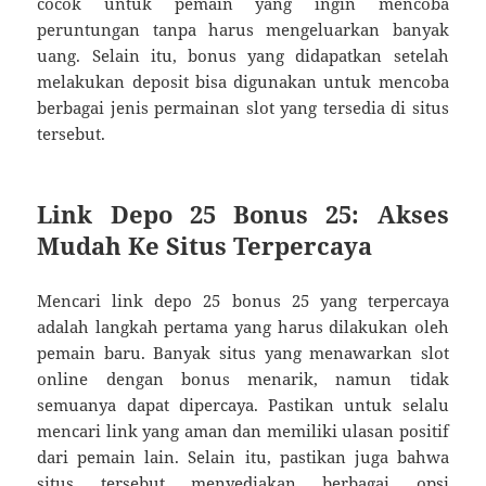
cocok untuk pemain yang ingin mencoba
peruntungan tanpa harus mengeluarkan banyak
uang. Selain itu, bonus yang didapatkan setelah
melakukan deposit bisa digunakan untuk mencoba
berbagai jenis permainan slot yang tersedia di situs
tersebut.
Link Depo 25 Bonus 25: Akses
Mudah Ke Situs Terpercaya
Mencari link depo 25 bonus 25 yang terpercaya
adalah langkah pertama yang harus dilakukan oleh
pemain baru. Banyak situs yang menawarkan slot
online dengan bonus menarik, namun tidak
semuanya dapat dipercaya. Pastikan untuk selalu
mencari link yang aman dan memiliki ulasan positif
dari pemain lain. Selain itu, pastikan juga bahwa
situs tersebut menyediakan berbagai opsi