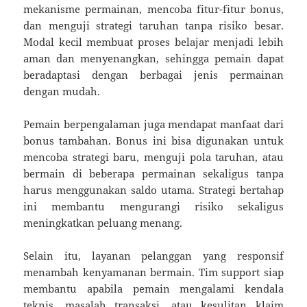
mekanisme permainan, mencoba fitur-fitur bonus,
dan menguji strategi taruhan tanpa risiko besar.
Modal kecil membuat proses belajar menjadi lebih
aman dan menyenangkan, sehingga pemain dapat
beradaptasi dengan berbagai jenis permainan
dengan mudah.
Pemain berpengalaman juga mendapat manfaat dari
bonus tambahan. Bonus ini bisa digunakan untuk
mencoba strategi baru, menguji pola taruhan, atau
bermain di beberapa permainan sekaligus tanpa
harus menggunakan saldo utama. Strategi bertahap
ini membantu mengurangi risiko sekaligus
meningkatkan peluang menang.
Selain itu, layanan pelanggan yang responsif
menambah kenyamanan bermain. Tim support siap
membantu apabila pemain mengalami kendala
teknis, masalah transaksi, atau kesulitan klaim