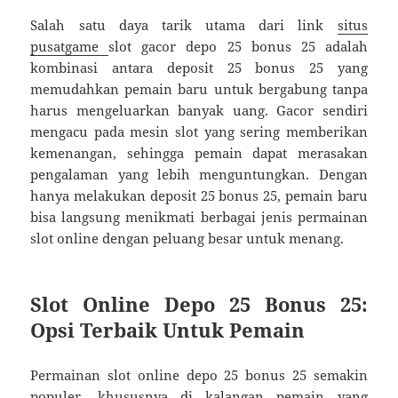
Salah satu daya tarik utama dari link
situs
pusatgame
slot gacor depo 25 bonus 25 adalah
kombinasi antara deposit 25 bonus 25 yang
memudahkan pemain baru untuk bergabung tanpa
harus mengeluarkan banyak uang. Gacor sendiri
mengacu pada mesin slot yang sering memberikan
kemenangan, sehingga pemain dapat merasakan
pengalaman yang lebih menguntungkan. Dengan
hanya melakukan deposit 25 bonus 25, pemain baru
bisa langsung menikmati berbagai jenis permainan
slot online dengan peluang besar untuk menang.
Slot Online Depo 25 Bonus 25:
Opsi Terbaik Untuk Pemain
Permainan slot online depo 25 bonus 25 semakin
populer, khususnya di kalangan pemain yang