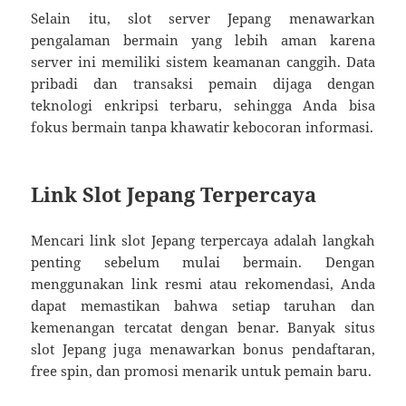
Selain itu, slot server Jepang menawarkan
pengalaman bermain yang lebih aman karena
server ini memiliki sistem keamanan canggih. Data
pribadi dan transaksi pemain dijaga dengan
teknologi enkripsi terbaru, sehingga Anda bisa
fokus bermain tanpa khawatir kebocoran informasi.
Link Slot Jepang Terpercaya
Mencari link slot Jepang terpercaya adalah langkah
penting sebelum mulai bermain. Dengan
menggunakan link resmi atau rekomendasi, Anda
dapat memastikan bahwa setiap taruhan dan
kemenangan tercatat dengan benar. Banyak situs
slot Jepang juga menawarkan bonus pendaftaran,
free spin, dan promosi menarik untuk pemain baru.