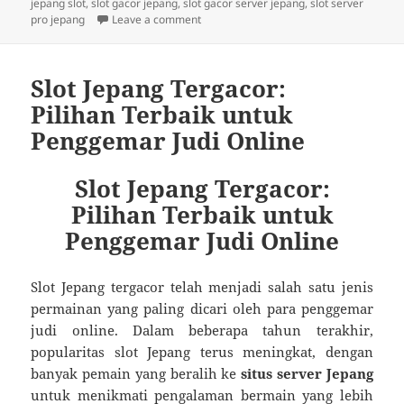
on
jepang slot
,
slot gacor jepang
,
slot gacor server jepang
,
slot server
on Slot Gacor Jepang: Mesin Slot Terbaik
pro jepang
Leave a comment
Slot Jepang Tergacor:
Pilihan Terbaik untuk
Penggemar Judi Online
Slot Jepang Tergacor:
Pilihan Terbaik untuk
Penggemar Judi Online
Slot Jepang tergacor telah menjadi salah satu jenis
permainan yang paling dicari oleh para penggemar
judi online. Dalam beberapa tahun terakhir,
popularitas slot Jepang terus meningkat, dengan
banyak pemain yang beralih ke
situs server Jepang
untuk menikmati pengalaman bermain yang lebih