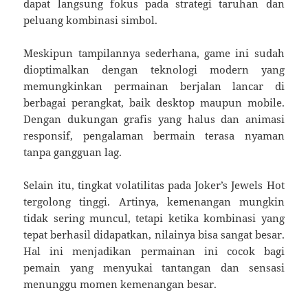
dapat langsung fokus pada strategi taruhan dan
peluang kombinasi simbol.
Meskipun tampilannya sederhana, game ini sudah
dioptimalkan dengan teknologi modern yang
memungkinkan permainan berjalan lancar di
berbagai perangkat, baik desktop maupun mobile.
Dengan dukungan grafis yang halus dan animasi
responsif, pengalaman bermain terasa nyaman
tanpa gangguan lag.
Selain itu, tingkat volatilitas pada Joker’s Jewels Hot
tergolong tinggi. Artinya, kemenangan mungkin
tidak sering muncul, tetapi ketika kombinasi yang
tepat berhasil didapatkan, nilainya bisa sangat besar.
Hal ini menjadikan permainan ini cocok bagi
pemain yang menyukai tantangan dan sensasi
menunggu momen kemenangan besar.