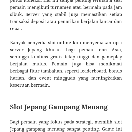
putus koneksi. Hal ini sangat penting terutama saat
pemain mengikuti turnamen atau bermain pada jam
sibuk. Server yang stabil juga memastikan setiap
transaksi deposit atau penarikan berjalan lancar dan
cepat.
Banyak penyedia slot online kini menyediakan opsi
server Jepang khusus bagi pemain dari Asia,
sehingga kualitas grafis tetap tinggi dan gameplay
berjalan mulus. Pemain juga bisa menikmati
berbagai fitur tambahan, seperti leaderboard, bonus
harian, dan event mingguan yang meningkatkan
keseruan bermain.
Slot Jepang Gampang Menang
Bagi pemain yang fokus pada strategi, memilih slot
Jepang gampang menang sangat penting. Game ini