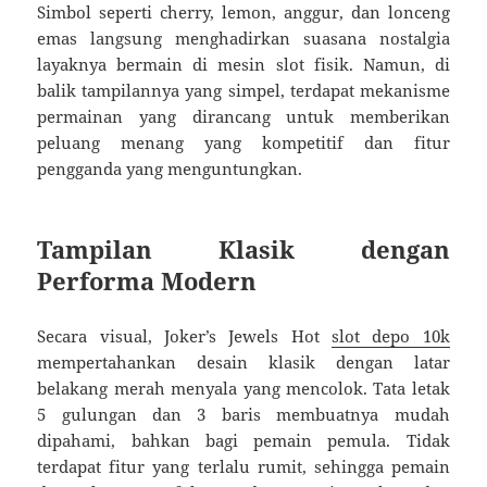
Simbol seperti cherry, lemon, anggur, dan lonceng
emas langsung menghadirkan suasana nostalgia
layaknya bermain di mesin slot fisik. Namun, di
balik tampilannya yang simpel, terdapat mekanisme
permainan yang dirancang untuk memberikan
peluang menang yang kompetitif dan fitur
pengganda yang menguntungkan.
Tampilan Klasik dengan
Performa Modern
Secara visual, Joker’s Jewels Hot
slot depo 10k
mempertahankan desain klasik dengan latar
belakang merah menyala yang mencolok. Tata letak
5 gulungan dan 3 baris membuatnya mudah
dipahami, bahkan bagi pemain pemula. Tidak
terdapat fitur yang terlalu rumit, sehingga pemain