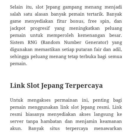
Selain itu, slot Jepang gampang menang menjadi
salah satu alasan banyak pemain tertarik. Banyak
game menyediakan fitur bonus, free spin, dan
jackpot progresif yang meningkatkan peluang
pemain untuk memperoleh kemenangan besar.
Sistem RNG (Random Number Generator) yang
digunakan memastikan setiap putaran fair dan adil,
sehingga peluang menang tetap terbuka bagi semua
pemain.
Link Slot Jepang Terpercaya
Untuk mengakses permainan ini, penting bagi
pemain menggunakan link slot Jepang resmi. Link
resmi biasanya menyediakan akses langsung ke
server tanpa hambatan dan menjamin keamanan
akun. Banyak situs terpercaya menawarkan