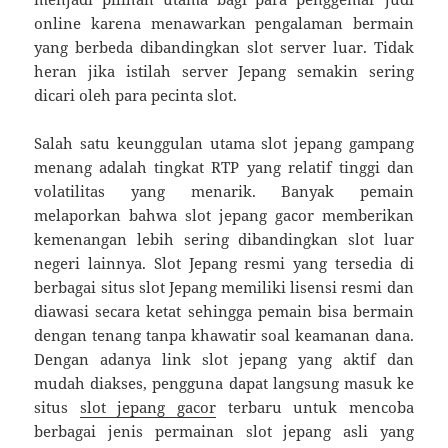
online karena menawarkan pengalaman bermain
yang berbeda dibandingkan slot server luar. Tidak
heran jika istilah server Jepang semakin sering
dicari oleh para pecinta slot.
Salah satu keunggulan utama slot jepang gampang
menang adalah tingkat RTP yang relatif tinggi dan
volatilitas yang menarik. Banyak pemain
melaporkan bahwa slot jepang gacor memberikan
kemenangan lebih sering dibandingkan slot luar
negeri lainnya. Slot Jepang resmi yang tersedia di
berbagai situs slot Jepang memiliki lisensi resmi dan
diawasi secara ketat sehingga pemain bisa bermain
dengan tenang tanpa khawatir soal keamanan dana.
Dengan adanya link slot jepang yang aktif dan
mudah diakses, pengguna dapat langsung masuk ke
situs
slot jepang gacor
terbaru untuk mencoba
berbagai jenis permainan slot jepang asli yang