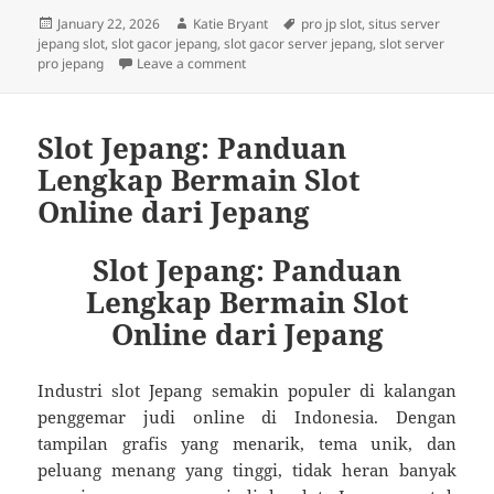
Posted
Author
Tags
January 22, 2026
Katie Bryant
pro jp slot
,
situs server
on
jepang slot
,
slot gacor jepang
,
slot gacor server jepang
,
slot server
on Slot Jepang: Panduan Lengkap untuk 
pro jepang
Leave a comment
Slot Jepang: Panduan
Lengkap Bermain Slot
Online dari Jepang
Slot Jepang: Panduan
Lengkap Bermain Slot
Online dari Jepang
Industri slot Jepang semakin populer di kalangan
penggemar judi online di Indonesia. Dengan
tampilan grafis yang menarik, tema unik, dan
peluang menang yang tinggi, tidak heran banyak