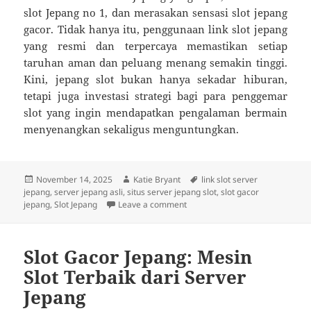
slot Jepang no 1, dan merasakan sensasi slot jepang
gacor. Tidak hanya itu, penggunaan link slot jepang
yang resmi dan terpercaya memastikan setiap
taruhan aman dan peluang menang semakin tinggi.
Kini, jepang slot bukan hanya sekadar hiburan,
tetapi juga investasi strategi bagi para penggemar
slot yang ingin mendapatkan pengalaman bermain
menyenangkan sekaligus menguntungkan.
Posted
Author
Tags
November 14, 2025
Katie Bryant
link slot server
on
jepang
,
server jepang asli
,
situs server jepang slot
,
slot gacor
on Rahasia Populeritas Slot Ser
jepang
,
Slot Jepang
Leave a comment
Slot Gacor Jepang: Mesin
Slot Terbaik dari Server
Jepang