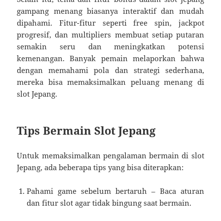
gampang menang biasanya interaktif dan mudah
dipahami. Fitur-fitur seperti free spin, jackpot
progresif, dan multipliers membuat setiap putaran
semakin seru dan meningkatkan potensi
kemenangan. Banyak pemain melaporkan bahwa
dengan memahami pola dan strategi sederhana,
mereka bisa memaksimalkan peluang menang di
slot Jepang.
Tips Bermain Slot Jepang
Untuk memaksimalkan pengalaman bermain di slot
Jepang, ada beberapa tips yang bisa diterapkan:
Pahami game sebelum bertaruh – Baca aturan
dan fitur slot agar tidak bingung saat bermain.