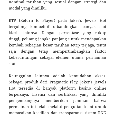
nominal taruhan yang sesuai dengan strategi dan
modal yang dimiliki.
RTP (Return to Player) pada Joker’s Jewels Hot
tergolong kompetitif dibandingkan banyak slot
klasik lainnya. Dengan persentase yang cukup
tinggi, peluang jangka panjang untuk mendapatkan
kembali sebagian besar taruhan tetap terjaga, tentu
saja dengan tetap mempertimbangkan faktor
keberuntungan sebagai elemen utama permainan
slot.
Keunggulan lainnya adalah kemudahan akses.
Sebagai produk dari
Pragmatic Play
, Joker’s Jewels
Hot tersedia di banyak platform kasino online
terpercaya. Lisensi dan sertifikasi yang dimiliki
pengembangnya memberikan jaminan bahwa
permainan ini telah melalui pengujian ketat untuk
memastikan keadilan dan transparansi sistem RNG