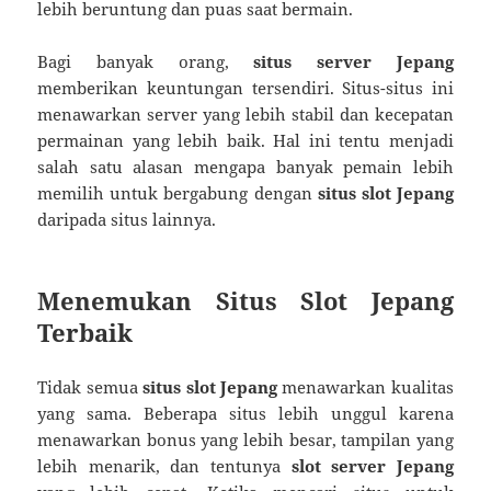
lebih beruntung dan puas saat bermain.
Bagi banyak orang,
situs server Jepang
memberikan keuntungan tersendiri. Situs-situs ini
menawarkan server yang lebih stabil dan kecepatan
permainan yang lebih baik. Hal ini tentu menjadi
salah satu alasan mengapa banyak pemain lebih
memilih untuk bergabung dengan
situs slot Jepang
daripada situs lainnya.
Menemukan Situs Slot Jepang
Terbaik
Tidak semua
situs slot Jepang
menawarkan kualitas
yang sama. Beberapa situs lebih unggul karena
menawarkan bonus yang lebih besar, tampilan yang
lebih menarik, dan tentunya
slot server Jepang