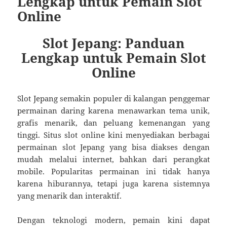
Lengkap untuk Pemain Slot
Online
Slot Jepang: Panduan
Lengkap untuk Pemain Slot
Online
Slot Jepang semakin populer di kalangan penggemar
permainan daring karena menawarkan tema unik,
grafis menarik, dan peluang kemenangan yang
tinggi. Situs slot online kini menyediakan berbagai
permainan slot Jepang yang bisa diakses dengan
mudah melalui internet, bahkan dari perangkat
mobile. Popularitas permainan ini tidak hanya
karena hiburannya, tetapi juga karena sistemnya
yang menarik dan interaktif.
Dengan teknologi modern, pemain kini dapat