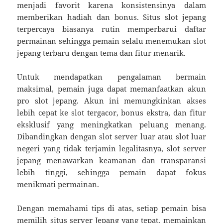
menjadi favorit karena konsistensinya dalam
memberikan hadiah dan bonus. Situs slot jepang
terpercaya biasanya rutin memperbarui daftar
permainan sehingga pemain selalu menemukan slot
jepang terbaru dengan tema dan fitur menarik.
Untuk mendapatkan pengalaman bermain
maksimal, pemain juga dapat memanfaatkan akun
pro slot jepang. Akun ini memungkinkan akses
lebih cepat ke slot tergacor, bonus ekstra, dan fitur
eksklusif yang meningkatkan peluang menang.
Dibandingkan dengan slot server luar atau slot luar
negeri yang tidak terjamin legalitasnya, slot server
jepang menawarkan keamanan dan transparansi
lebih tinggi, sehingga pemain dapat fokus
menikmati permainan.
Dengan memahami tips di atas, setiap pemain bisa
memilih situs server Jepang yang tepat, memainkan