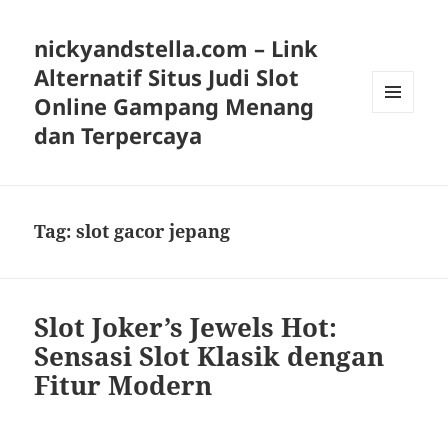
nickyandstella.com – Link
Alternatif Situs Judi Slot
Online Gampang Menang
MENU
dan Terpercaya
AND
WIDGETS
Tag:
slot gacor jepang
Slot Joker’s Jewels Hot:
Sensasi Slot Klasik dengan
Fitur Modern