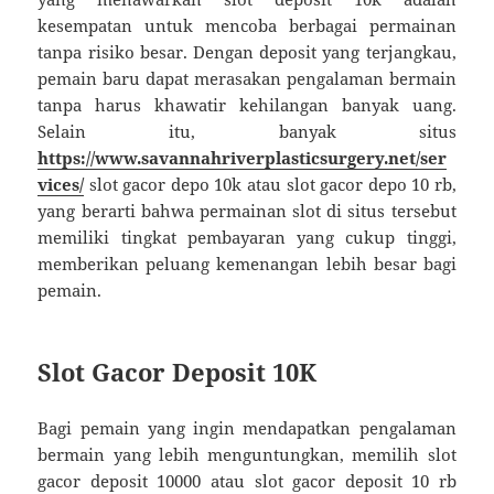
kesempatan untuk mencoba berbagai permainan
tanpa risiko besar. Dengan deposit yang terjangkau,
pemain baru dapat merasakan pengalaman bermain
tanpa harus khawatir kehilangan banyak uang.
Selain itu, banyak situs
https://www.savannahriverplasticsurgery.net/ser
vices/
slot gacor depo 10k atau slot gacor depo 10 rb,
yang berarti bahwa permainan slot di situs tersebut
memiliki tingkat pembayaran yang cukup tinggi,
memberikan peluang kemenangan lebih besar bagi
pemain.
Slot Gacor Deposit 10K
Bagi pemain yang ingin mendapatkan pengalaman
bermain yang lebih menguntungkan, memilih slot
gacor deposit 10000 atau slot gacor deposit 10 rb