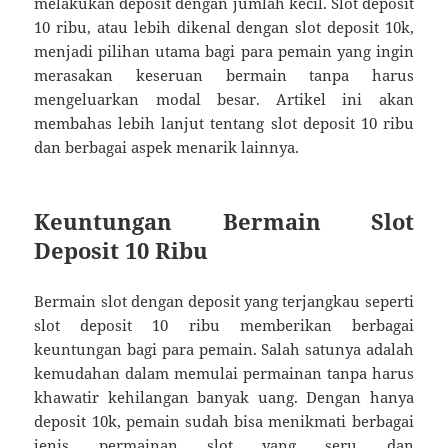
melakukan deposit dengan jumlah kecil. Slot deposit
10 ribu, atau lebih dikenal dengan slot deposit 10k,
menjadi pilihan utama bagi para pemain yang ingin
merasakan keseruan bermain tanpa harus
mengeluarkan modal besar. Artikel ini akan
membahas lebih lanjut tentang slot deposit 10 ribu
dan berbagai aspek menarik lainnya.
Keuntungan Bermain Slot
Deposit 10 Ribu
Bermain slot dengan deposit yang terjangkau seperti
slot deposit 10 ribu memberikan berbagai
keuntungan bagi para pemain. Salah satunya adalah
kemudahan dalam memulai permainan tanpa harus
khawatir kehilangan banyak uang. Dengan hanya
deposit 10k, pemain sudah bisa menikmati berbagai
jenis permainan slot yang seru dan