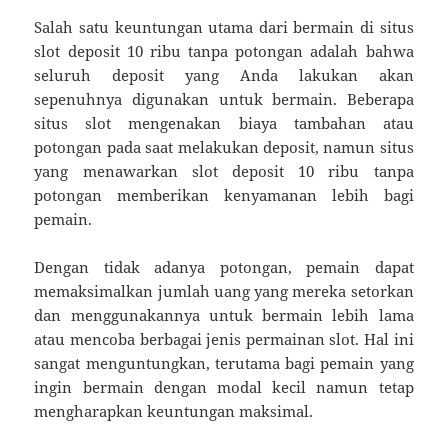
Salah satu keuntungan utama dari bermain di situs
slot deposit 10 ribu tanpa potongan adalah bahwa
seluruh deposit yang Anda lakukan akan
sepenuhnya digunakan untuk bermain. Beberapa
situs slot mengenakan biaya tambahan atau
potongan pada saat melakukan deposit, namun situs
yang menawarkan slot deposit 10 ribu tanpa
potongan memberikan kenyamanan lebih bagi
pemain.
Dengan tidak adanya potongan, pemain dapat
memaksimalkan jumlah uang yang mereka setorkan
dan menggunakannya untuk bermain lebih lama
atau mencoba berbagai jenis permainan slot. Hal ini
sangat menguntungkan, terutama bagi pemain yang
ingin bermain dengan modal kecil namun tetap
mengharapkan keuntungan maksimal.