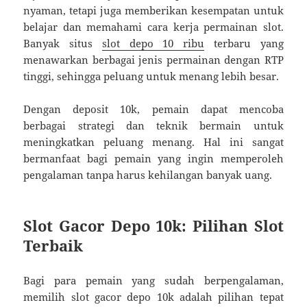
nyaman, tetapi juga memberikan kesempatan untuk
belajar dan memahami cara kerja permainan slot.
Banyak situs
slot depo 10 ribu
terbaru
yang
menawarkan berbagai jenis permainan dengan RTP
tinggi, sehingga peluang untuk menang lebih besar.
Dengan deposit 10k, pemain dapat mencoba
berbagai strategi dan teknik bermain untuk
meningkatkan peluang menang. Hal ini sangat
bermanfaat bagi pemain yang ingin memperoleh
pengalaman tanpa harus kehilangan banyak uang.
Slot Gacor Depo 10k: Pilihan Slot
Terbaik
Bagi para pemain yang sudah berpengalaman,
memilih slot gacor depo 10k adalah pilihan tepat