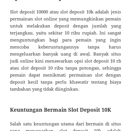
Slot deposit 10000 atau slot deposit 10k adalah jenis
permainan slot online yang memungkinkan pemain
untuk melakukan deposit dengan jumlah yang
terjangkau, yaitu sekitar 10 ribu rupiah. Ini sangat
menguntungkan bagi para pemain yang ingin
mencoba keberuntungannya tanpa harus
mengeluarkan banyak uang di awal. Banyak situs
judi online kini menawarkan opsi slot deposit 10 rb
atau slot deposit 10 ribu tanpa potongan, sehingga
pemain dapat menikmati permainan slot dengan
deposit kecil tanpa perlu khawatir tentang biaya
tambahan yang tidak diinginkan.
Keuntungan Bermain Slot Deposit 10K
Salah satu keuntungan utama dari bermain di situs
yang menawarkan slot deposit 10k adalah