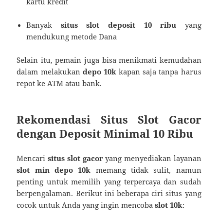
kartu kredit
Banyak
situs slot deposit 10 ribu
yang
mendukung metode Dana
Selain itu, pemain juga bisa menikmati kemudahan
dalam melakukan
depo 10k
kapan saja tanpa harus
repot ke ATM atau bank.
Rekomendasi Situs Slot Gacor
dengan Deposit Minimal 10 Ribu
Mencari
situs slot gacor
yang menyediakan layanan
slot min depo 10k
memang tidak sulit, namun
penting untuk memilih yang terpercaya dan sudah
berpengalaman. Berikut ini beberapa ciri situs yang
cocok untuk Anda yang ingin mencoba
slot 10k
: