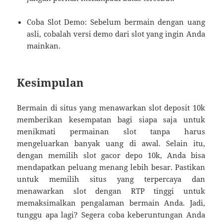
Coba Slot Demo: Sebelum bermain dengan uang
asli, cobalah versi demo dari slot yang ingin Anda
mainkan.
Kesimpulan
Bermain di situs yang menawarkan slot deposit 10k
memberikan kesempatan bagi siapa saja untuk
menikmati permainan slot tanpa harus
mengeluarkan banyak uang di awal. Selain itu,
dengan memilih slot gacor depo 10k, Anda bisa
mendapatkan peluang menang lebih besar. Pastikan
untuk memilih situs yang terpercaya dan
menawarkan slot dengan RTP tinggi untuk
memaksimalkan pengalaman bermain Anda. Jadi,
tunggu apa lagi? Segera coba keberuntungan Anda