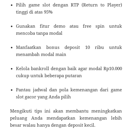
Pilih game slot dengan RTP (Return to Player)
tinggi di atas 95%
Gunakan fitur demo atau free spin untuk
mencoba tanpa modal
Manfaatkan bonus deposit 10 ribu untuk
menambah modal main
Kelola bankroll dengan baik agar modal Rp10.000
cukup untuk beberapa putaran
Pantau jadwal dan pola kemenangan dari game
slot gacor yang Anda pilih
Mengikuti tips ini akan membantu meningkatkan
peluang Anda mendapatkan kemenangan lebih
besar walau hanya dengan deposit kecil.