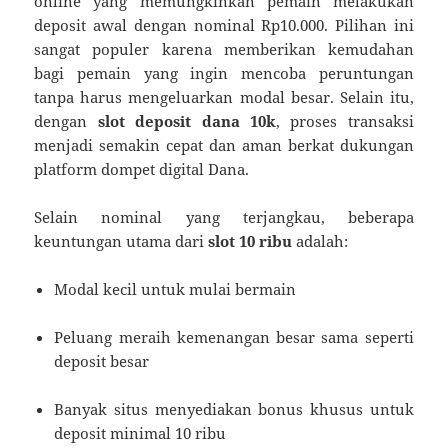
online yang memungkinkan pemain melakukan
deposit awal dengan nominal Rp10.000. Pilihan ini
sangat populer karena memberikan kemudahan
bagi pemain yang ingin mencoba peruntungan
tanpa harus mengeluarkan modal besar. Selain itu,
dengan
slot deposit dana 10k
, proses transaksi
menjadi semakin cepat dan aman berkat dukungan
platform dompet digital Dana.
Selain nominal yang terjangkau, beberapa
keuntungan utama dari
slot 10 ribu
adalah:
Modal kecil untuk mulai bermain
Peluang meraih kemenangan besar sama seperti
deposit besar
Banyak situs menyediakan bonus khusus untuk
deposit minimal 10 ribu