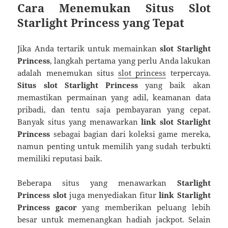
Cara Menemukan Situs Slot
Starlight Princess yang Tepat
Jika Anda tertarik untuk memainkan
slot Starlight
Princess
, langkah pertama yang perlu Anda lakukan
adalah menemukan situs
slot princess
terpercaya.
Situs slot Starlight Princess
yang baik akan
memastikan permainan yang adil, keamanan data
pribadi, dan tentu saja pembayaran yang cepat.
Banyak situs yang menawarkan
link slot Starlight
Princess
sebagai bagian dari koleksi game mereka,
namun penting untuk memilih yang sudah terbukti
memiliki reputasi baik.
Beberapa situs yang menawarkan
Starlight
Princess slot
juga menyediakan fitur
link Starlight
Princess gacor
yang memberikan peluang lebih
besar untuk memenangkan hadiah jackpot. Selain