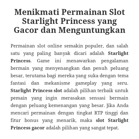
Menikmati Permainan Slot
Starlight Princess yang
Gacor dan Menguntungkan
Permainan slot online semakin populer, dan salah
satu yang paling banyak dicari adalah
Starlight
Princess
. Game ini menawarkan pengalaman
bermain yang menyenangkan dan penuh peluang
besar, terutama bagi mereka yang suka dengan tema
fantasi dan mekanisme gameplay yang seru.
Starlight Princess slot
adalah pilihan terbaik untuk
pemain yang ingin merasakan sensasi bermain
dengan peluang kemenangan yang besar. Jika Anda
mencari permainan dengan tingkat RTP tinggi dan
fitur bonus yang menarik, maka
slot Starlight
Princess gacor
adalah pilihan yang sangat tepat.