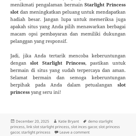
menikmati pengalaman bermain
Starlight Princess
slot
dan meningkatkan peluang untuk mendapatkan
hadiah besar. Jangan lupa untuk memeriksa juga
apakah situs yang Anda pilih menawarkan berbagai
macam opsi pembayaran dan memiliki dukungan
pelanggan yang responsif.
Jadi, jika Anda tertarik mencoba keberuntungan
dengan
slot Starlight Princess
, pastikan untuk
bermain di situs yang sudah terpercaya dan aman.
Selamat bermain dan semoga keberuntungan
berpihak pada Anda dalam petualangan
slot
princess
yang seru ini!
Posted
Author
Tags
December 20, 2025
Katie Bryant
demo starlight
on
princess
,
link slot starlight princess
,
slot inces gacor
,
slot princess
on Menikmati Permainan Sl
gacor
,
starlight princess
Leave a comment