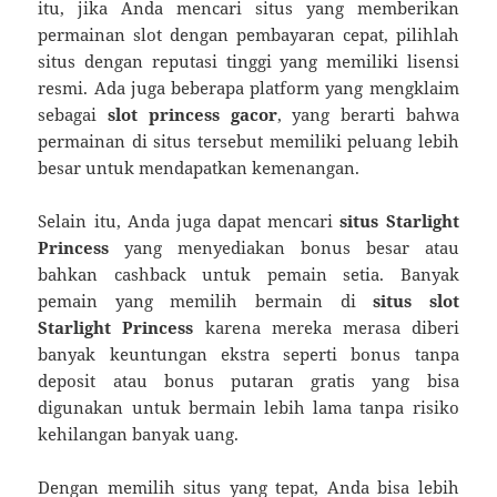
itu, jika Anda mencari situs yang memberikan
permainan slot dengan pembayaran cepat, pilihlah
situs dengan reputasi tinggi yang memiliki lisensi
resmi. Ada juga beberapa platform yang mengklaim
sebagai
slot princess gacor
, yang berarti bahwa
permainan di situs tersebut memiliki peluang lebih
besar untuk mendapatkan kemenangan.
Selain itu, Anda juga dapat mencari
situs Starlight
Princess
yang menyediakan bonus besar atau
bahkan cashback untuk pemain setia. Banyak
pemain yang memilih bermain di
situs slot
Starlight Princess
karena mereka merasa diberi
banyak keuntungan ekstra seperti bonus tanpa
deposit atau bonus putaran gratis yang bisa
digunakan untuk bermain lebih lama tanpa risiko
kehilangan banyak uang.
Dengan memilih situs yang tepat, Anda bisa lebih