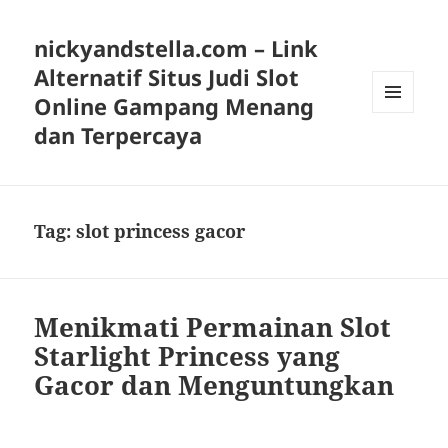
nickyandstella.com – Link
Alternatif Situs Judi Slot
Online Gampang Menang
MENU
dan Terpercaya
AND
WIDGETS
Tag:
slot princess gacor
Menikmati Permainan Slot
Starlight Princess yang
Gacor dan Menguntungkan