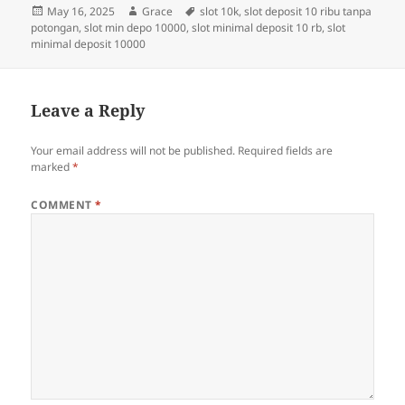
Posted
Author
Tags
May 16, 2025
Grace
slot 10k
,
slot deposit 10 ribu tanpa
on
potongan
,
slot min depo 10000
,
slot minimal deposit 10 rb
,
slot
minimal deposit 10000
Leave a Reply
Your email address will not be published.
Required fields are
marked
*
COMMENT
*