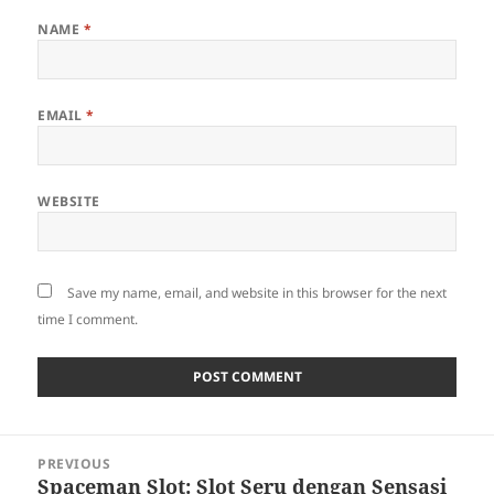
NAME
*
EMAIL
*
WEBSITE
Save my name, email, and website in this browser for the next
time I comment.
Post
PREVIOUS
navigation
Spaceman Slot: Slot Seru dengan Sensasi
Previous