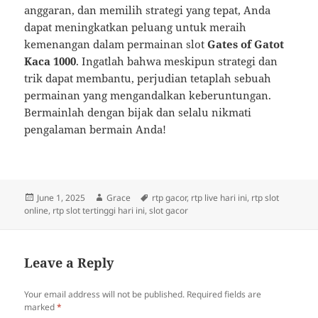
anggaran, dan memilih strategi yang tepat, Anda
dapat meningkatkan peluang untuk meraih
kemenangan dalam permainan slot
Gates of Gatot
Kaca 1000
. Ingatlah bahwa meskipun strategi dan
trik dapat membantu, perjudian tetaplah sebuah
permainan yang mengandalkan keberuntungan.
Bermainlah dengan bijak dan selalu nikmati
pengalaman bermain Anda!
Posted
Author
Tags
June 1, 2025
Grace
rtp gacor
,
rtp live hari ini
,
rtp slot
on
online
,
rtp slot tertinggi hari ini
,
slot gacor
Leave a Reply
Your email address will not be published.
Required fields are
marked
*