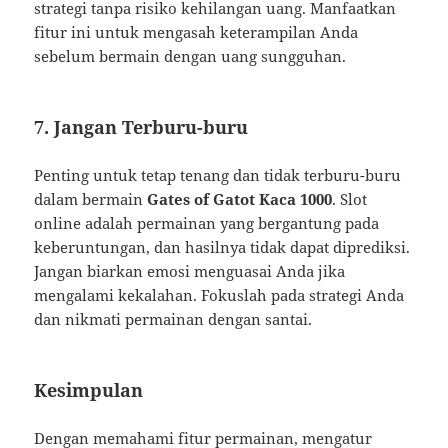
strategi tanpa risiko kehilangan uang. Manfaatkan
fitur ini untuk mengasah keterampilan Anda
sebelum bermain dengan uang sungguhan.
7.
Jangan Terburu-buru
Penting untuk tetap tenang dan tidak terburu-buru
dalam bermain
Gates of Gatot Kaca 1000
. Slot
online adalah permainan yang bergantung pada
keberuntungan, dan hasilnya tidak dapat diprediksi.
Jangan biarkan emosi menguasai Anda jika
mengalami kekalahan. Fokuslah pada strategi Anda
dan nikmati permainan dengan santai.
Kesimpulan
Dengan memahami fitur permainan, mengatur