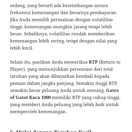
sedang, yang berarti ada keseimbangan antara
frekuensi kemenangan dan besarnya pembayaran.
Jika Anda memilih permainan dengan volatilitas
tinggi, kemenangan mungkin jarang tetapi lebih
besar. Sebaliknya, volatilitas rendah memberikan
kemenangan lebih sering, tetapi dengan nilai yang
lebih kecil.
Selain itu, pastikan Anda memeriksa
RTP
(Return to
Player), yang menunjukkan persentase dari total
taruhan yang akan dibayarkan kembali kepada
pemain dalam jangka panjang. Semakin tinggi RTP,
semakin besar peluang Anda untuk menang.
Gates
of Gatot Kaca 1000
memiliki RTP yang cukup tinggi,
yang memberi Anda peluang yang lebih baik untuk
memperoleh kemenangan.