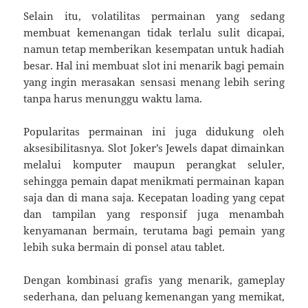
Selain itu, volatilitas permainan yang sedang
membuat kemenangan tidak terlalu sulit dicapai,
namun tetap memberikan kesempatan untuk hadiah
besar. Hal ini membuat slot ini menarik bagi pemain
yang ingin merasakan sensasi menang lebih sering
tanpa harus menunggu waktu lama.
Popularitas permainan ini juga didukung oleh
aksesibilitasnya. Slot Joker’s Jewels dapat dimainkan
melalui komputer maupun perangkat seluler,
sehingga pemain dapat menikmati permainan kapan
saja dan di mana saja. Kecepatan loading yang cepat
dan tampilan yang responsif juga menambah
kenyamanan bermain, terutama bagi pemain yang
lebih suka bermain di ponsel atau tablet.
Dengan kombinasi grafis yang menarik, gameplay
sederhana, dan peluang kemenangan yang memikat,