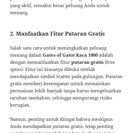
yang aktif, semakin besar peluang Anda untuk
menang.
2.
Manfaatkan Fitur Putaran Gratis
Salah satu cara untuk meningkatkan peluang
menang dalam
Gates of Gatot Kaca 1000
adalah
dengan memanfaatkan fitur
putaran gratis
(free
spins). Fitur ini biasanya dibuka setelah
mendapatkan simbol Scatter pada gulungan. Putaran
gratis memberi kesempatan untuk memainkan
permainan lebih banyak tanpa harus mengeluarkan
taruhan tambahan, sehingga mengurangi risiko
kerugian.
Namun, penting untuk diingat bahwa meskipun
Anda mendapatkan putaran gratis, tetap penting