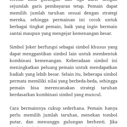
sejumlah garis pembayaran tetap. Pemain dapat
memilih jumlah taruhan sesuai dengan strategi
mereka, sehingga permainan ini cocok untuk
berbagai tingkat pemain, baik yang ingin bermain
santai maupun yang mengejar kemenangan besar.
Simbol Joker berfungsi sebagai simbol khusus yang
dapat menggantikan simbol lain untuk membentuk
kombinasi kemenangan. Keberadaan simbol ini
meningkatkan peluang pemain untuk mendapatkan
hadiah yang lebih besar. Selain itu, beberapa simbol
permata memiliki nilai yang berbeda-beda, sehingga
pemain bisa merencanakan strategi taruhan
berdasarkan kombinasi simbol yang muncul.
Cara bermainnya cukup sederhana. Pemain hanya
perlu memilih jumlah taruhan, menekan tombol
putar, dan menunggu gulungan berhenti. Jika