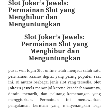
Slot Joker’s Jewels:
Permainan Slot yang
Menghibur dan
Menguntungkan
Slot Joker’s Jewels:
Permainan Slot yang
Menghibur dan
Menguntungkan
pusat win login
Slot online telah menjadi salah satu
permainan kasino digital yang paling populer saat
ini. Di antara berbagai jenis slot yang tersedia,
Slot
Joker’s Jewels
menonjol karena kesederhanaannya,
desain menarik, dan peluang kemenangan yang
menggiurkan. Permainan ini menawarkan
pengalaman bermain yang menyenangkan bagi