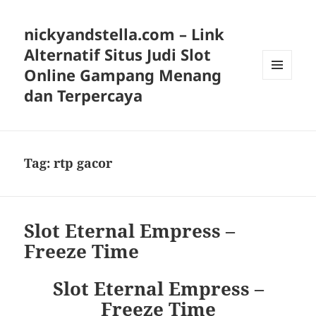
nickyandstella.com – Link
Alternatif Situs Judi Slot
Online Gampang Menang
MENU
dan Terpercaya
AND
WIDGETS
Tag:
rtp gacor
Slot Eternal Empress –
Freeze Time
Slot Eternal Empress –
Freeze Time