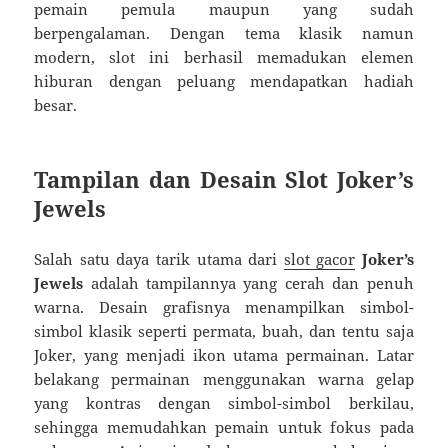
pemain pemula maupun yang sudah
berpengalaman. Dengan tema klasik namun
modern, slot ini berhasil memadukan elemen
hiburan dengan peluang mendapatkan hadiah
besar.
Tampilan dan Desain Slot Joker’s
Jewels
Salah satu daya tarik utama dari
slot gacor
Joker’s
Jewels
adalah tampilannya yang cerah dan penuh
warna. Desain grafisnya menampilkan simbol-
simbol klasik seperti permata, buah, dan tentu saja
Joker, yang menjadi ikon utama permainan. Latar
belakang permainan menggunakan warna gelap
yang kontras dengan simbol-simbol berkilau,
sehingga memudahkan pemain untuk fokus pada