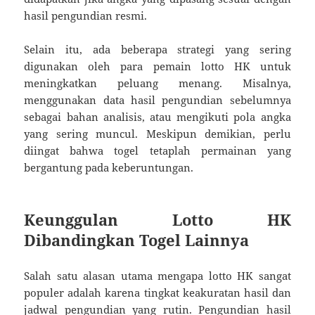
hasil pengundian resmi.
Selain itu, ada beberapa strategi yang sering
digunakan oleh para pemain lotto HK untuk
meningkatkan peluang menang. Misalnya,
menggunakan data hasil pengundian sebelumnya
sebagai bahan analisis, atau mengikuti pola angka
yang sering muncul. Meskipun demikian, perlu
diingat bahwa togel tetaplah permainan yang
bergantung pada keberuntungan.
Keunggulan Lotto HK
Dibandingkan Togel Lainnya
Salah satu alasan utama mengapa lotto HK sangat
populer adalah karena tingkat keakuratan hasil dan
jadwal pengundian yang rutin. Pengundian hasil