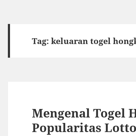
Tag:
keluaran togel hong
Mengenal Togel 
Popularitas Lott