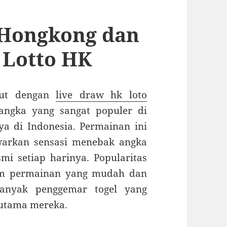
 Hongkong dan
 Lotto HK
but dengan
live draw hk loto
angka yang sangat populer di
a di Indonesia. Permainan ini
warkan sensasi menebak angka
i setiap harinya. Popularitas
tem permainan yang mudah dan
banyak penggemar togel yang
 utama mereka.