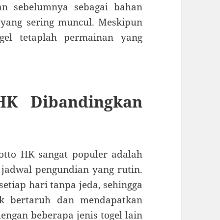
an sebelumnya sebagai bahan
a yang sering muncul. Meskipun
ogel tetaplah permainan yang
HK Dibandingkan
otto HK sangat populer adalah
 jadwal pengundian yang rutin.
setiap hari tanpa jeda, sehingga
uk bertaruh dan mendapatkan
dengan beberapa jenis togel lain