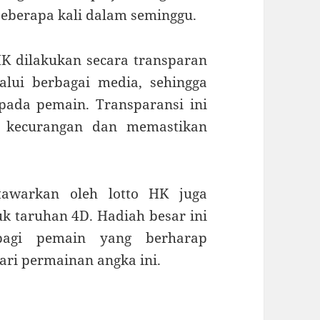
eberapa kali dalam seminggu.
 HK dilakukan secara transparan
alui berbagai media, sehingga
ada pemain. Transparansi ini
i kecurangan dan memastikan
tawarkan oleh lotto HK juga
uk taruhan 4D. Hadiah besar ini
 bagi pemain yang berharap
ri permainan angka ini.