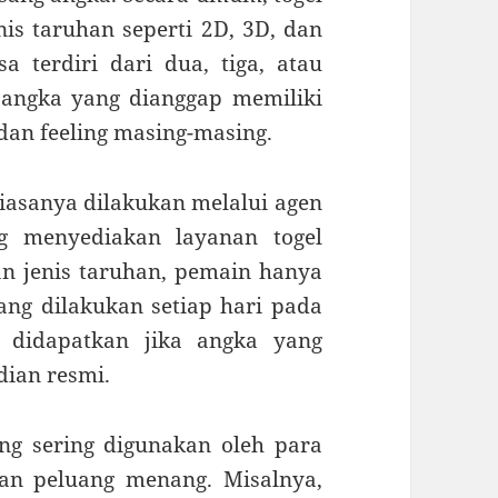
s taruhan seperti 2D, 3D, dan
 terdiri dari dua, tiga, atau
 angka yang dianggap memiliki
dan feeling masing-masing.
iasanya dilakukan melalui agen
ng menyediakan layanan togel
n jenis taruhan, pemain hanya
ng dilakukan setiap hari pada
 didapatkan jika angka yang
dian resmi.
ang sering digunakan oleh para
an peluang menang. Misalnya,