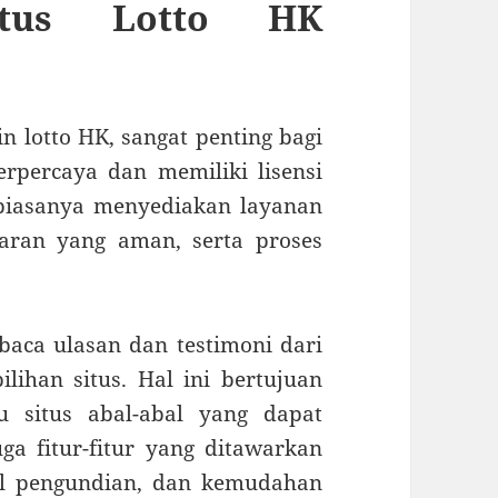
itus Lotto HK
 lotto HK, sangat penting bagi
rpercaya dan memiliki lisensi
k biasanya menyediakan layanan
aran yang aman, serta proses
aca ulasan dan testimoni dari
ihan situs. Hal ini bertujuan
u situs abal-abal yang dapat
uga fitur-fitur yang ditawarkan
asil pengundian, dan kemudahan