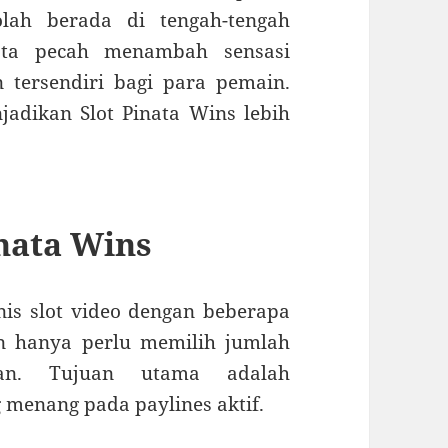
lah berada di tengah-tengah
ñata pecah menambah sensasi
tersendiri bagi para pemain.
jadikan Slot Pinata Wins lebih
nata Wins
nis slot video dengan beberapa
n hanya perlu memilih jumlah
an. Tujuan utama adalah
menang pada paylines aktif.