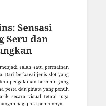
ins: Sensasi
g Seru dan
ungkan
menjadi salah satu permainan
a. Dari berbagai jenis slot yang
an pengalaman bermain yang
a pesta dan piñata yang penuh
ik secara visual tetapi juga
angan bagi para pemainnya.