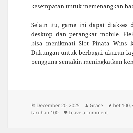
kesempatan untuk memenangkan had
Selain itu, game ini dapat diakses 
desktop dan perangkat mobile. Fle
bisa menikmati Slot Pinata Wins 
Dukungan untuk berbagai ukuran la
pengguna semakin meningkatkan ke
Posted
Author
Tags
December 20, 2025
Grace
bet 100
,
on
on Slot Pi
taruhan 100
Leave a comment