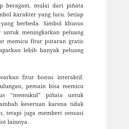
p beragam, mulai dari piñata
mbol karakter yang lucu. Setiap
 yang berbeda. Simbol khusus
r untuk meningkatkan peluang
at memicu fitur putaran gratis
patkan lebih banyak peluang
arkan fitur bonus interaktif.
gulungan, pemain bisa memicu
us “memukul” piñata untuk
nambah keseruan karena tidak
 tetapi juga memberi sensasi
lot lainnya.