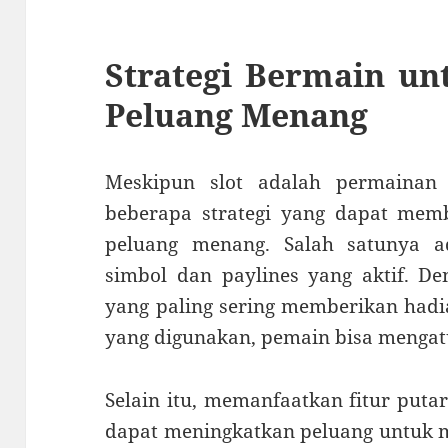
Strategi Bermain u
Peluang Menang
Meskipun slot adalah permainan 
beberapa strategi yang dapat me
peluang menang. Salah satunya a
simbol dan paylines yang aktif. D
yang paling sering memberikan hadi
yang digunakan, pemain bisa mengatu
Selain itu, memanfaatkan fitur puta
dapat meningkatkan peluang untuk