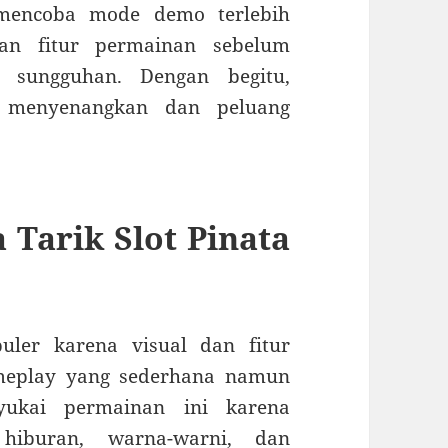
 mencoba mode demo terlebih
n fitur permainan sebelum
sungguhan. Dengan begitu,
 menyenangkan dan peluang
 Tarik Slot Pinata
uler karena visual dan fitur
ameplay yang sederhana namun
ukai permainan ini karena
hiburan, warna-warni, dan