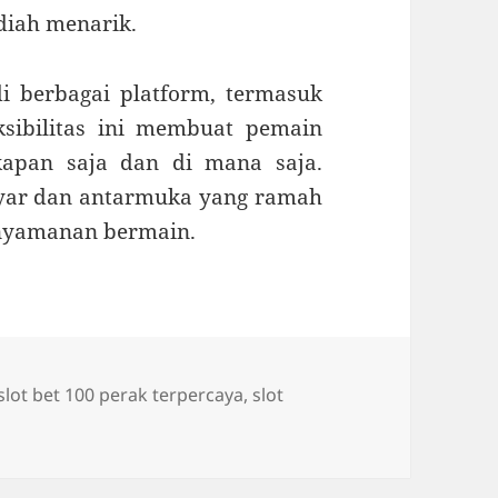
iah menarik.
di berbagai platform, termasuk
ksibilitas ini membuat pemain
kapan saja dan di mana saja.
yar dan antarmuka yang ramah
nyamanan bermain.
slot bet 100 perak terpercaya
,
slot
nata Wins: Sensasi Bermain yang Seru dan Menguntungkan