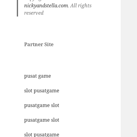
nickyandstella.com
. All rights
reserved
Partner Site
pusat game
slot pusatgame
pusatgame slot
pusatgame slot
slot pusatgame