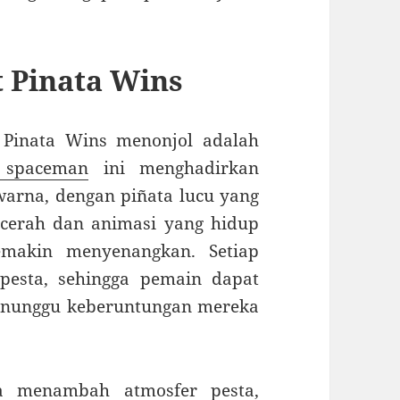
 Pinata Wins
 Pinata Wins menonjol adalah
 spaceman
ini menghadirkan
arna, dengan piñata lucu yang
 cerah dan animasi yang hidup
makin menyenangkan. Setiap
pesta, sehingga pemain dapat
enunggu keberuntungan mereka
ria menambah atmosfer pesta,