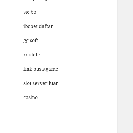
sic bo
ibcbet daftar
gg soft
roulete
link pusatgame
slot server luar
casino