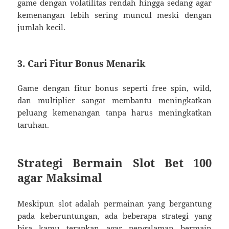
game dengan volatilitas rendah hingga sedang agar
kemenangan lebih sering muncul meski dengan
jumlah kecil.
3. Cari Fitur Bonus Menarik
Game dengan fitur bonus seperti free spin, wild,
dan multiplier sangat membantu meningkatkan
peluang kemenangan tanpa harus meningkatkan
taruhan.
Strategi Bermain Slot Bet 100
agar Maksimal
Meskipun slot adalah permainan yang bergantung
pada keberuntungan, ada beberapa strategi yang
bisa kamu terapkan agar pengalaman bermain