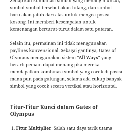
Setiap kali kombinasi simbol yang menang muncul,
simbol-simbol tersebut akan hilang, dan simbol
baru akan jatuh dari atas untuk mengisi posisi
kosong. Ini memberi kesempatan untuk
kemenangan berturut-turut dalam satu putaran.
Selain itu, permainan ini tidak menggunakan
paylines konvensional. Sebagai gantinya, Gates of
Olympus menggunakan sistem
“All Ways”
yang
berarti pemain dapat menang jika mereka
mendapatkan kombinasi simbol yang cocok di posisi
mana pun pada gulungan, selama ada cukup banyak
simbol yang cocok secara vertikal atau horizontal.
Fitur-Fitur Kunci dalam Gates of
Olympus
Fitur Multiplier
: Salah satu daya tarik utama