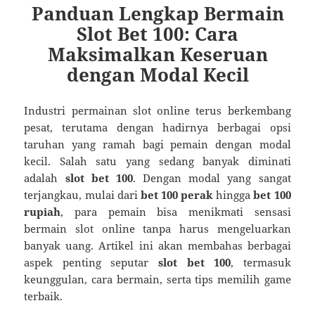
Panduan Lengkap Bermain
Slot Bet 100: Cara
Maksimalkan Keseruan
dengan Modal Kecil
Industri permainan slot online terus berkembang
pesat, terutama dengan hadirnya berbagai opsi
taruhan yang ramah bagi pemain dengan modal
kecil. Salah satu yang sedang banyak diminati
adalah
slot bet 100
. Dengan modal yang sangat
terjangkau, mulai dari
bet 100 perak
hingga
bet 100
rupiah
, para pemain bisa menikmati sensasi
bermain slot online tanpa harus mengeluarkan
banyak uang. Artikel ini akan membahas berbagai
aspek penting seputar
slot bet 100
, termasuk
keunggulan, cara bermain, serta tips memilih game
terbaik.