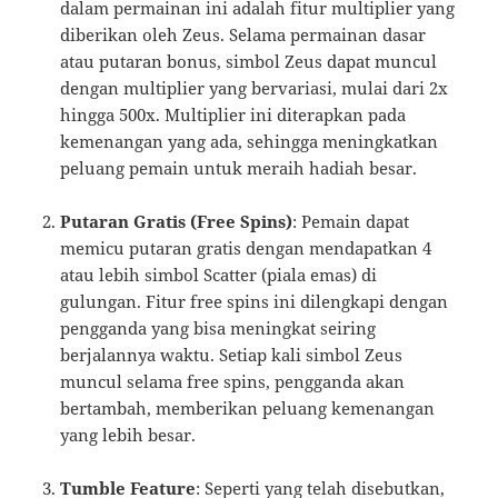
dalam permainan ini adalah fitur multiplier yang
diberikan oleh Zeus. Selama permainan dasar
atau putaran bonus, simbol Zeus dapat muncul
dengan multiplier yang bervariasi, mulai dari 2x
hingga 500x. Multiplier ini diterapkan pada
kemenangan yang ada, sehingga meningkatkan
peluang pemain untuk meraih hadiah besar.
Putaran Gratis (Free Spins)
: Pemain dapat
memicu putaran gratis dengan mendapatkan 4
atau lebih simbol Scatter (piala emas) di
gulungan. Fitur free spins ini dilengkapi dengan
pengganda yang bisa meningkat seiring
berjalannya waktu. Setiap kali simbol Zeus
muncul selama free spins, pengganda akan
bertambah, memberikan peluang kemenangan
yang lebih besar.
Tumble Feature
: Seperti yang telah disebutkan,