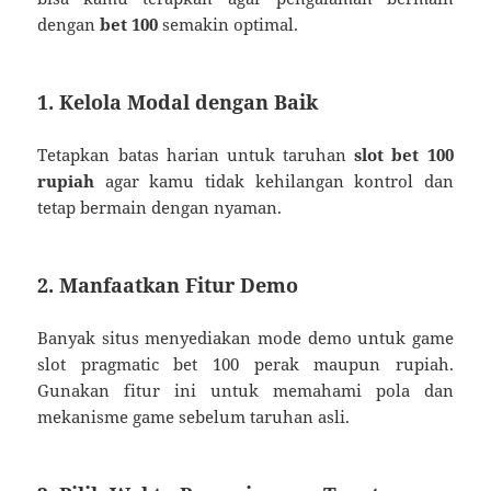
dengan
bet 100
semakin optimal.
1. Kelola Modal dengan Baik
Tetapkan batas harian untuk taruhan
slot bet 100
rupiah
agar kamu tidak kehilangan kontrol dan
tetap bermain dengan nyaman.
2. Manfaatkan Fitur Demo
Banyak situs menyediakan mode demo untuk game
slot pragmatic bet 100 perak maupun rupiah.
Gunakan fitur ini untuk memahami pola dan
mekanisme game sebelum taruhan asli.