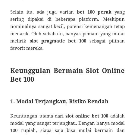
Selain itu, ada juga varian
bet 100 perak
yang
sering dipakai di beberapa platform. Meskipun
nominalnya sangat kecil, potensi kemenangan tetap
menarik. Oleh sebab itu, banyak pemain yang mulai
melirik
slot pragmatic bet 100
sebagai pilihan
favorit mereka.
Keunggulan Bermain Slot Online
Bet 100
1. Modal Terjangkau, Risiko Rendah
Keuntungan utama dari
slot online bet 100
adalah
modal yang sangat terjangkau. Dengan hanya modal
100 rupiah, siapa saja bisa mulai bermain dan