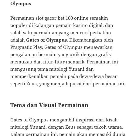
Olympus
Permainan
slot gacor bet 100
online semakin
populer di kalangan pemain kasino digital, dan
salah satu permainan yang mencuri perhatian
adalah
Gates of Olympus
. Dikembangkan oleh
Pragmatic Play, Gates of Olympus menawarkan
pengalaman bermain yang unik dengan grafis
memukau dan fitur-fitur menarik. Permainan ini
mengusung tema mitologi Yunani dan
memperkenalkan pemain pada dewa-dewa besar
seperti Zeus, yang menjadi pusat dari permainan ini.
Tema dan Visual Permainan
Gates of Olympus mengambil inspirasi dari kisah
mitologi Yunani, dengan Zeus sebagai tokoh utama.
Dalam permainan ini, pemain akan memasuki dunia