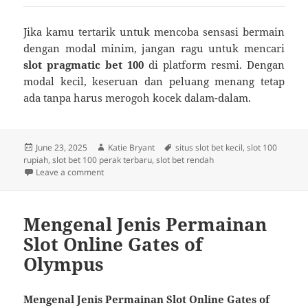
Jika kamu tertarik untuk mencoba sensasi bermain
dengan modal minim, jangan ragu untuk mencari
slot pragmatic bet 100
di platform resmi. Dengan
modal kecil, keseruan dan peluang menang tetap
ada tanpa harus merogoh kocek dalam-dalam.
Posted
Author
Tags
June 23, 2025
Katie Bryant
situs slot bet kecil
,
slot 100
on
rupiah
,
slot bet 100 perak terbaru
,
slot bet rendah
on Panduan Lengkap Bermain Slot Bet 100: Cara Mak
Leave a comment
Mengenal Jenis Permainan
Slot Online Gates of
Olympus
Mengenal Jenis Permainan Slot Online Gates of