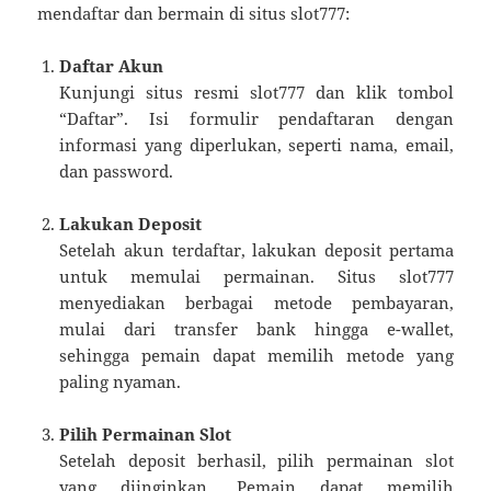
mendaftar
dan
bermain
di
situs
slot777:
Daftar
Akun
Kunjungi
situs
resmi
slot777
dan
klik
tombol
“
Daftar”.
Isi
formulir
pendaftaran
dengan
informasi
yang
diperlukan,
seperti
nama,
email,
dan
password.
Lakukan
Deposit
Setelah
akun
terdaftar,
lakukan
deposit
pertama
untuk
memulai
permainan.
Situs
slot777
menyediakan
berbagai
metode
pembayaran,
mulai
dari
transfer
bank
hingga
e-
wallet,
sehingga
pemain
dapat
memilih
metode
yang
paling
nyaman.
Pilih
Permainan
Slot
Setelah
deposit
berhasil,
pilih
permainan
slot
yang
diinginkan.
Pemain
dapat
memilih