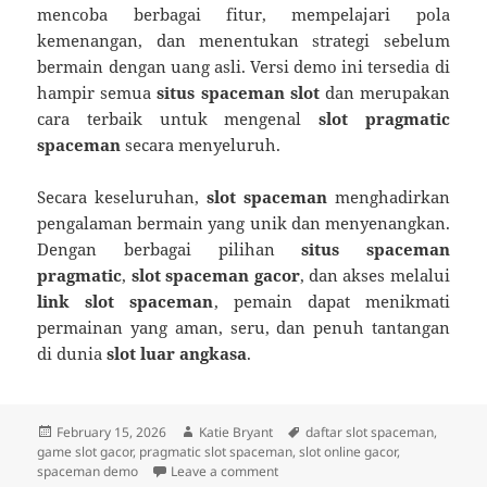
mencoba berbagai fitur, mempelajari pola
kemenangan, dan menentukan strategi sebelum
bermain dengan uang asli. Versi demo ini tersedia di
hampir semua
situs spaceman slot
dan merupakan
cara terbaik untuk mengenal
slot pragmatic
spaceman
secara menyeluruh.
Secara keseluruhan,
slot spaceman
menghadirkan
pengalaman bermain yang unik dan menyenangkan.
Dengan berbagai pilihan
situs spaceman
pragmatic
,
slot spaceman gacor
, dan akses melalui
link slot spaceman
, pemain dapat menikmati
permainan yang aman, seru, dan penuh tantangan
di dunia
slot luar angkasa
.
Posted
Author
Tags
February 15, 2026
Katie Bryant
daftar slot spaceman
,
on
game slot gacor
,
pragmatic slot spaceman
,
slot online gacor
,
on Menjelajahi Dunia Seru Slot S
spaceman demo
Leave a comment