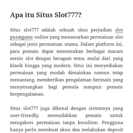
Apa
itu
Situs
Slot777?
Situs
slot777
adalah
sebuah
situs
perjudian
slot
pusatgame
online
yang
menawarkan
permainan
slot
sebagai
jenis
permainan
utama.
Dalam
platform
ini,
para
pemain
dapat
menemukan
berbagai
macam
mesin
slot
dengan
beragam
tema,
mulai
dari
yang
klasik
hingga
yang
modern.
Situs
ini
menyediakan
permainan
yang
mudah
dimainkan
namun
tetap
menantang,
memberikan
pengalaman
bermain
yang
menyenangkan
bagi
pemula
maupun
pemain
berpengalaman.
Situs
slot777
juga
dikenal
dengan
sistemnya
yang
user-
friendly,
memudahkan
pemain
untuk
mengakses
permainan
tanpa
kesulitan.
Pengguna
hanya
perlu
membuat
akun
dan
melakukan
deposit