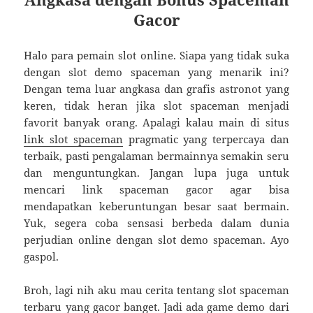
Gacor
Halo para pemain slot online. Siapa yang tidak suka
dengan slot demo spaceman yang menarik ini?
Dengan tema luar angkasa dan grafis astronot yang
keren, tidak heran jika slot spaceman menjadi
favorit banyak orang. Apalagi kalau main di situs
link slot spaceman
pragmatic yang terpercaya dan
terbaik, pasti pengalaman bermainnya semakin seru
dan menguntungkan. Jangan lupa juga untuk
mencari link spaceman gacor agar bisa
mendapatkan keberuntungan besar saat bermain.
Yuk, segera coba sensasi berbeda dalam dunia
perjudian online dengan slot demo spaceman. Ayo
gaspol.
Broh, lagi nih aku mau cerita tentang slot spaceman
terbaru yang gacor banget. Jadi ada game demo dari