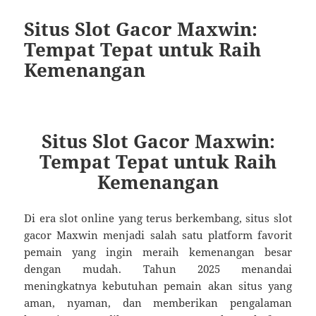
Situs Slot Gacor Maxwin:
Tempat Tepat untuk Raih
Kemenangan
Situs Slot Gacor Maxwin:
Tempat Tepat untuk Raih
Kemenangan
Di era slot online yang terus berkembang, situs slot
gacor Maxwin menjadi salah satu platform favorit
pemain yang ingin meraih kemenangan besar
dengan mudah. Tahun 2025 menandai
meningkatnya kebutuhan pemain akan situs yang
aman, nyaman, dan memberikan pengalaman