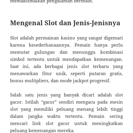
memaksimalkan pengalaman bermain.
Mengenal Slot dan Jenis-Jenisnya
Slot adalah permainan kasino yang sangat digemari
karena kesederhanaannya. Pemain hanya perlu
memutar gulungan dan menunggu kombinasi
simbol tertentu untuk mendapatkan kemenangan.
Saat ini, ada berbagai jenis slot terbaru yang
menawarkan fitur unik, seperti putaran gratis,
bonus multipliers, dan mode jackpot progresif.
Salah satu jenis yang banyak dicari adalah slot
gacor. Istilah “gacor” sendiri mengacu pada mesin
slot yang memiliki peluang menang lebih tinggi
dalam jangka waktu tertentu. Pemain sering
mencari link slot gacor untuk meningkatkan
peluang kemenangan mereka.