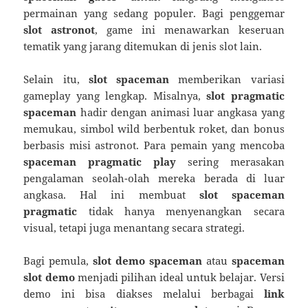
permainan yang sedang populer. Bagi penggemar
slot astronot
, game ini menawarkan keseruan
tematik yang jarang ditemukan di jenis slot lain.
Selain itu,
slot spaceman
memberikan variasi
gameplay yang lengkap. Misalnya,
slot pragmatic
spaceman
hadir dengan animasi luar angkasa yang
memukau, simbol wild berbentuk roket, dan bonus
berbasis misi astronot. Para pemain yang mencoba
spaceman pragmatic play
sering merasakan
pengalaman seolah-olah mereka berada di luar
angkasa. Hal ini membuat
slot spaceman
pragmatic
tidak hanya menyenangkan secara
visual, tetapi juga menantang secara strategi.
Bagi pemula,
slot demo spaceman
atau
spaceman
slot demo
menjadi pilihan ideal untuk belajar. Versi
demo ini bisa diakses melalui berbagai
link