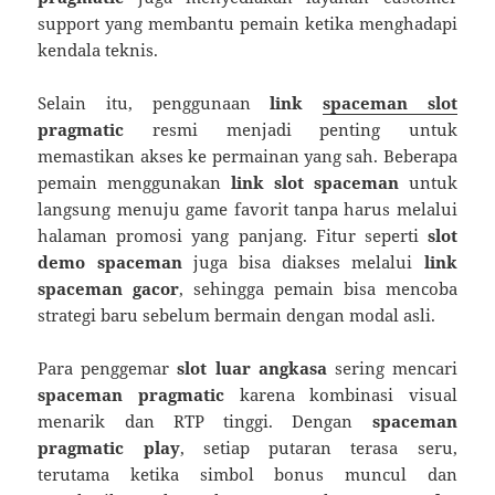
support yang membantu pemain ketika menghadapi
kendala teknis.
Selain itu, penggunaan
link
spaceman slot
pragmatic
resmi menjadi penting untuk
memastikan akses ke permainan yang sah. Beberapa
pemain menggunakan
link slot spaceman
untuk
langsung menuju game favorit tanpa harus melalui
halaman promosi yang panjang. Fitur seperti
slot
demo spaceman
juga bisa diakses melalui
link
spaceman gacor
, sehingga pemain bisa mencoba
strategi baru sebelum bermain dengan modal asli.
Para penggemar
slot luar angkasa
sering mencari
spaceman pragmatic
karena kombinasi visual
menarik dan RTP tinggi. Dengan
spaceman
pragmatic play
, setiap putaran terasa seru,
terutama ketika simbol bonus muncul dan