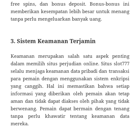
free
spins,
dan
bonus
deposit.
Bonus-
bonus
ini
memberikan
kesempatan
lebih
besar
untuk
menang
tanpa
perlu
mengeluarkan
banyak
uang.
3.
Sistem
Keamanan
Terjamin
Keamanan
merupakan
salah
satu
aspek
penting
dalam
memilih
situs
perjudian
online.
Situs
slot777
selalu
menjaga
keamanan
data
pribadi
dan
transaksi
para
pemain
dengan
menggunakan
sistem
enkripsi
yang
canggih.
Hal
ini
memastikan
bahwa
setiap
informasi
yang
diberikan
oleh
pemain
akan
tetap
aman
dan
tidak
dapat
diakses
oleh
pihak
yang
tidak
berwenang.
Pemain
dapat
bermain
dengan
tenang
tanpa
perlu
khawatir
tentang
keamanan
data
mereka.