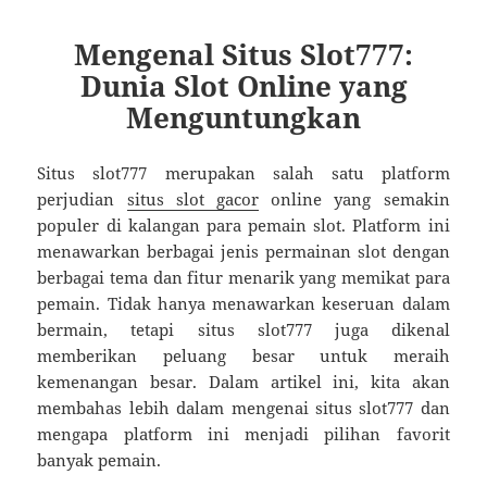
Mengenal
Situs
Slot777:
Dunia
Slot
Online
yang
Menguntungkan
Situs
slot777
merupakan
salah
satu
platform
perjudian
situs slot gacor
online
yang
semakin
populer
di
kalangan
para
pemain
slot.
Platform
ini
menawarkan
berbagai
jenis
permainan
slot
dengan
berbagai
tema
dan
fitur
menarik
yang
memikat
para
pemain.
Tidak
hanya
menawarkan
keseruan
dalam
bermain,
tetapi
situs
slot777
juga
dikenal
memberikan
peluang
besar
untuk
meraih
kemenangan
besar.
Dalam
artikel
ini,
kita
akan
membahas
lebih
dalam
mengenai
situs
slot777
dan
mengapa
platform
ini
menjadi
pilihan
favorit
banyak
pemain.