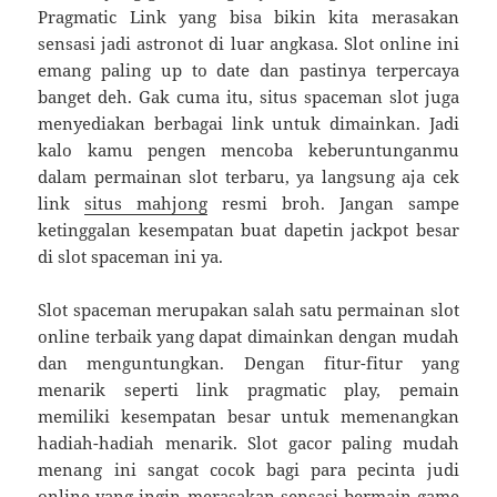
Pragmatic Link yang bisa bikin kita merasakan
sensasi jadi astronot di luar angkasa. Slot online ini
emang paling up to date dan pastinya terpercaya
banget deh. Gak cuma itu, situs spaceman slot juga
menyediakan berbagai link untuk dimainkan. Jadi
kalo kamu pengen mencoba keberuntunganmu
dalam permainan slot terbaru, ya langsung aja cek
link
situs mahjong
resmi broh. Jangan sampe
ketinggalan kesempatan buat dapetin jackpot besar
di slot spaceman ini ya.
Slot spaceman merupakan salah satu permainan slot
online terbaik yang dapat dimainkan dengan mudah
dan menguntungkan. Dengan fitur-fitur yang
menarik seperti link pragmatic play, pemain
memiliki kesempatan besar untuk memenangkan
hadiah-hadiah menarik. Slot gacor paling mudah
menang ini sangat cocok bagi para pecinta judi
online yang ingin merasakan sensasi bermain game