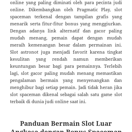
online yang paling diminati oleh para pecinta judi
online. Dikembangkan oleh Pragmatic Play, slot
spaceman terkenal dengan tampilan grafis yang
menarik serta fitur-fitur bonus yang menggiurkan.
Dengan adanya link alternatif dan gacor paling
mudah menang, pemain dapat dengan mudah
meraih kemenangan besar dalam permainan ini.
Slot astronot juga menjadi favorit karena tingkat
kesulitan yang rendah namun memberikan
keuntungan besar bagi para pemainnya. Terlebih
lagi, slot gacor paling mudah menang memastikan
pengalaman bermain yang menyenangkan dan
menghibur bagi setiap pemain. Jadi tidak heran jika
slot spaceman dikenal sebagai salah satu game slot
terbaik di dunia judi online saat ini.
Panduan Bermain Slot Luar
Angkasa dengan Bonus Spaceman