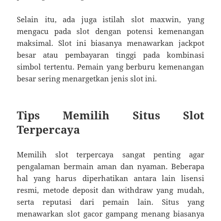
Selain itu, ada juga istilah slot maxwin, yang
mengacu pada slot dengan potensi kemenangan
maksimal. Slot ini biasanya menawarkan jackpot
besar atau pembayaran tinggi pada kombinasi
simbol tertentu. Pemain yang berburu kemenangan
besar sering menargetkan jenis slot ini.
Tips Memilih Situs Slot
Terpercaya
Memilih slot terpercaya sangat penting agar
pengalaman bermain aman dan nyaman. Beberapa
hal yang harus diperhatikan antara lain lisensi
resmi, metode deposit dan withdraw yang mudah,
serta reputasi dari pemain lain. Situs yang
menawarkan slot gacor gampang menang biasanya