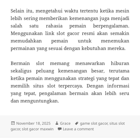
Selain itu, mengetahui waktu tertentu ketika mesin
lebih sering memberikan kemenangan juga menjadi
salah satu rahasia pemain berpengalaman.
Menggunakan link slot gacor resmi akan semakin
memudahkan pemain untuk menemukan
permainan yang sesuai dengan kebutuhan mereka.
Bermain slot memang menawarkan hiburan
sekaligus peluang kemenangan besar, terutama
ketika pemain menggunakan strategi yang tepat dan
memilih situs slot terpercaya. Dengan informasi
yang tepat, pengalaman bermain akan lebih seru
dan menguntungkan.
Posted
Author
Tags
November 18, 2025
Grace
game slot gacor
,
situs slot
on
on Situs Slot Terpercaya:
gacor
,
slot gacor maxwin
Leave a comment