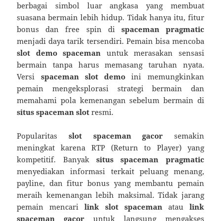
berbagai simbol luar angkasa yang membuat
suasana bermain lebih hidup. Tidak hanya itu, fitur
bonus dan free spin di
spaceman pragmatic
menjadi daya tarik tersendiri. Pemain bisa mencoba
slot demo spaceman
untuk merasakan sensasi
bermain tanpa harus memasang taruhan nyata.
Versi
spaceman slot demo
ini memungkinkan
pemain mengeksplorasi strategi bermain dan
memahami pola kemenangan sebelum bermain di
situs spaceman slot
resmi.
Popularitas
slot spaceman gacor
semakin
meningkat karena RTP (Return to Player) yang
kompetitif. Banyak
situs spaceman pragmatic
menyediakan informasi terkait peluang menang,
payline, dan fitur bonus yang membantu pemain
meraih kemenangan lebih maksimal. Tidak jarang
pemain mencari
link slot spaceman
atau
link
spaceman gacor
untuk langsung mengakses