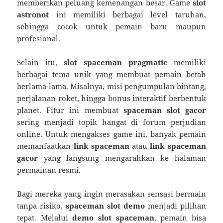
memberikan peluang kemenangan besar. Game
slot
astronot
ini memiliki berbagai level taruhan,
sehingga cocok untuk pemain baru maupun
profesional.
Selain itu,
slot spaceman pragmatic
memiliki
berbagai tema unik yang membuat pemain betah
berlama-lama. Misalnya, misi pengumpulan bintang,
perjalanan roket, hingga bonus interaktif berbentuk
planet. Fitur ini membuat
spaceman slot gacor
sering menjadi topik hangat di forum perjudian
online. Untuk mengakses game ini, banyak pemain
memanfaatkan
link spaceman
atau
link spaceman
gacor
yang langsung mengarahkan ke halaman
permainan resmi.
Bagi mereka yang ingin merasakan sensasi bermain
tanpa risiko,
spaceman slot demo
menjadi pilihan
tepat. Melalui
demo slot spaceman
, pemain bisa