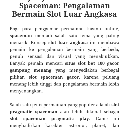
Spaceman: Pengalaman
Bermain Slot Luar Angkasa
Bagi para penggemar permainan kasino online,
spaceman
menjadi salah satu tema yang paling
menarik. Konsep
slot luar angkasa
ini membawa
pemain ke pengalaman bermain yang berbeda,
penuh sensasi dan visual yang menakjubkan.
Banyak pemain mencari
situs
slot bet 100 gacor
gampang menang
yang menyediakan berbagai
pilihan
slot spaceman gacor
, karena peluang
menang lebih tinggi dan pengalaman bermain lebih
menyenangkan.
Salah satu jenis permainan yang populer adalah
slot
pragmatic spaceman
atau lebih dikenal sebagai
slot spaceman pragmatic play
. Game ini
menghadirkan karakter astronot, planet, dan