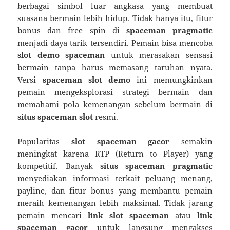
berbagai simbol luar angkasa yang membuat
suasana bermain lebih hidup. Tidak hanya itu, fitur
bonus dan free spin di
spaceman pragmatic
menjadi daya tarik tersendiri. Pemain bisa mencoba
slot demo spaceman
untuk merasakan sensasi
bermain tanpa harus memasang taruhan nyata.
Versi
spaceman slot demo
ini memungkinkan
pemain mengeksplorasi strategi bermain dan
memahami pola kemenangan sebelum bermain di
situs spaceman slot
resmi.
Popularitas
slot spaceman gacor
semakin
meningkat karena RTP (Return to Player) yang
kompetitif. Banyak
situs spaceman pragmatic
menyediakan informasi terkait peluang menang,
payline, dan fitur bonus yang membantu pemain
meraih kemenangan lebih maksimal. Tidak jarang
pemain mencari
link slot spaceman
atau
link
spaceman gacor
untuk langsung mengakses