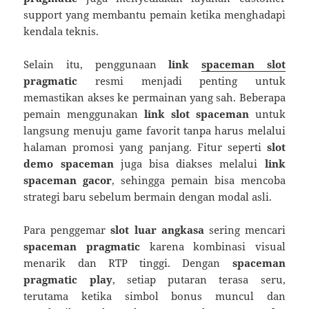
support yang membantu pemain ketika menghadapi
kendala teknis.
Selain itu, penggunaan
link
spaceman slot
pragmatic
resmi menjadi penting untuk
memastikan akses ke permainan yang sah. Beberapa
pemain menggunakan
link slot spaceman
untuk
langsung menuju game favorit tanpa harus melalui
halaman promosi yang panjang. Fitur seperti
slot
demo spaceman
juga bisa diakses melalui
link
spaceman gacor
, sehingga pemain bisa mencoba
strategi baru sebelum bermain dengan modal asli.
Para penggemar
slot luar angkasa
sering mencari
spaceman pragmatic
karena kombinasi visual
menarik dan RTP tinggi. Dengan
spaceman
pragmatic play
, setiap putaran terasa seru,
terutama ketika simbol bonus muncul dan