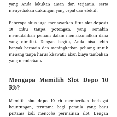
yang Anda lakukan aman dan terjamin, serta
menyediakan dukungan yang cepat dan efektif.
Beberapa situs juga menawarkan fitur
slot deposit
10 ribu tanpa potongan
, yang semakin
memudahkan pemain dalam memaksimalkan dana
yang dimiliki. Dengan begitu, Anda bisa lebih
banyak bermain dan meningkatkan peluang untuk
menang tanpa harus khawatir akan biaya tambahan
yang membebani.
Mengapa Memilih Slot Depo 10
Rb?
Memilih
slot depo 10 rb
memberikan berbagai
keuntungan, terutama bagi pemula yang baru
pertama kali mencoba permainan slot. Dengan