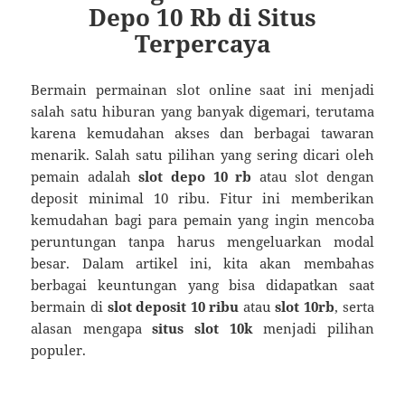
Depo 10 Rb di Situs
Terpercaya
Bermain permainan slot online saat ini menjadi
salah satu hiburan yang banyak digemari, terutama
karena kemudahan akses dan berbagai tawaran
menarik. Salah satu pilihan yang sering dicari oleh
pemain adalah
slot depo 10 rb
atau slot dengan
deposit minimal 10 ribu. Fitur ini memberikan
kemudahan bagi para pemain yang ingin mencoba
peruntungan tanpa harus mengeluarkan modal
besar. Dalam artikel ini, kita akan membahas
berbagai keuntungan yang bisa didapatkan saat
bermain di
slot deposit 10 ribu
atau
slot 10rb
, serta
alasan mengapa
situs slot 10k
menjadi pilihan
populer.