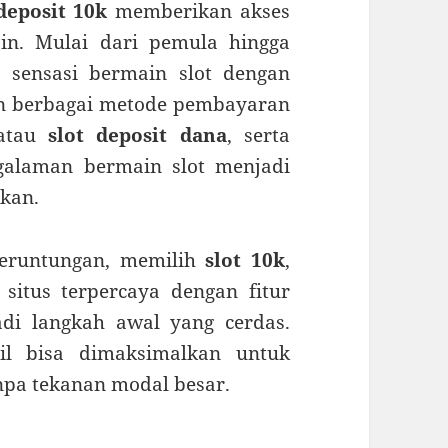
deposit 10k
memberikan akses
n. Mulai dari pemula hingga
 sensasi bermain slot dengan
n berbagai metode pembayaran
 atau
slot deposit dana
, serta
galaman bermain slot menjadi
gkan.
peruntungan, memilih
slot 10k
,
situs terpercaya dengan fitur
di langkah awal yang cerdas.
cil bisa dimaksimalkan untuk
npa tekanan modal besar.