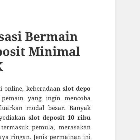
sasi Bermain
posit Minimal
K
i online, keberadaan
slot depo
 pemain yang ingin mencoba
luarkan modal besar. Banyak
nyediakan
slot deposit 10 ribu
 termasuk pemula, merasakan
ya ringan. Jenis permainan ini