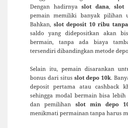
Dengan hadirnya
slot dana
,
slot
pemain memiliki banyak pilihan 
Bahkan,
slot deposit 10 ribu tanp
saldo yang didepositkan akan bi
bermain, tanpa ada biaya tamba
tersendiri dibandingkan metode depos
Selain itu, pemain disarankan u
bonus dari situs
slot depo 10k
. Ban
deposit pertama atau cashback k
sehingga modal bermain bisa lebih 
dan pemilihan
slot min depo 1
menikmati permainan tanpa harus m