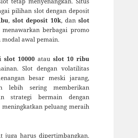
lot tetap menyenangkan. Situs
ai pilihan slot dengan deposit
ibu
,
slot deposit 10k
, dan
slot
ka menawarkan berbagai promo
 modal awal pemain.
di
slot 10000
atau
slot 10 ribu
inan. Slot dengan volatilitas
enangan besar meski jarang,
dah lebih sering memberikan
an strategi bermain dengan
 meningkatkan peluang meraih
t juga harus dipertimbangkan.