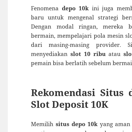
Fenomena
depo 10k
ini juga memb
baru untuk mengenal strategi berm
Dengan modal ringan, mereka bi
bermain, mempelajari pola mesin sl
dari masing-masing provider. Si
menyediakan
slot 10 ribu
atau
sl
pemain bisa berlatih sebelum bermai
Rekomendasi Situs 
Slot Deposit 10K
Memilih
situs depo 10k
yang aman d